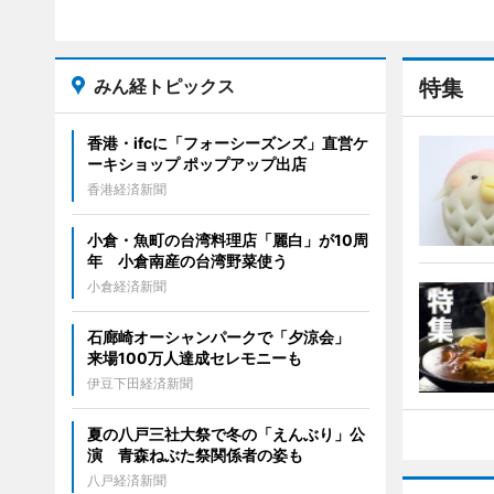
みん経トピックス
特集
香港・ifcに「フォーシーズンズ」直営ケ
ーキショップ ポップアップ出店
香港経済新聞
小倉・魚町の台湾料理店「麗白」が10周
年 小倉南産の台湾野菜使う
小倉経済新聞
石廊崎オーシャンパークで「夕涼会」
来場100万人達成セレモニーも
伊豆下田経済新聞
夏の八戸三社大祭で冬の「えんぶり」公
演 青森ねぶた祭関係者の姿も
八戸経済新聞