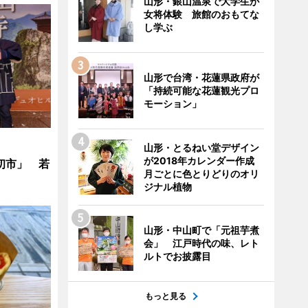
山形・銀山温泉で大学生が
女将体験 旅館のおもてな
し学ぶ
山形で台湾・花蓮県政府が
「持続可能な花蓮観光プロ
モーション」
山形・とるねい堂デザイン
が2018年カレンダー作成
初市」 若
月ごとに色とりどりのオリ
ジナル植物
山形・中山町で「元祖芋煮
会」 江戸時代の味、レト
ルトでお披露目
もっと見る