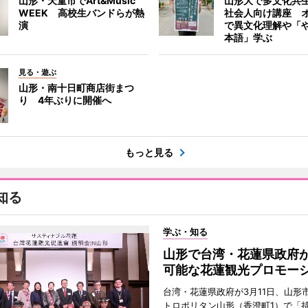
山形・天童市でArt&Music
山形大で多文化共
WEEK 高校生バンドらが熱
社会人向け講座 
演
で異文化理解や「
本語」学ぶ
見る・遊ぶ
山形・南十日町商店街まつ
り 4年ぶりに開催へ
もっと見る
知る
学ぶ・知る
山形で台湾・花蓮県政府
可能な花蓮観光プロモー
台湾・花蓮県政府が3月11日、山形
トロポリタン山形（香澄町1）で「