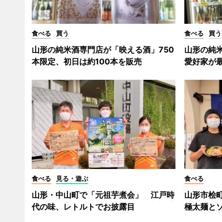
食べる
買う
食べる
買う
山形の純米酒専門店が「映える酒」750
山形の純
本限定、初日は約100本を販売
愛好家が
食べる
見る・遊ぶ
食べる
山形・中山町で「元祖芋煮会」 江戸時
山形市桧
代の味、レトルトでお披露目
極太麺と