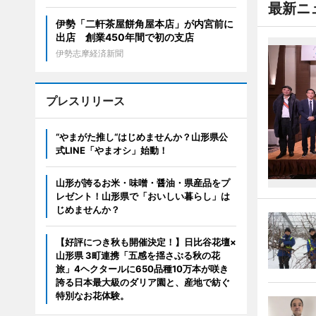
最新ニ
伊勢「二軒茶屋餅角屋本店」が内宮前に
出店 創業450年間で初の支店
伊勢志摩経済新聞
プレスリリース
“やまがた推し“はじめませんか？山形県公
式LINE「やまオシ」始動！
山形が誇るお米・味噌・醤油・県産品をプ
レゼント！山形県で「おいしい暮らし」は
じめませんか？
【好評につき秋も開催決定！】日比谷花壇×
山形県 3町連携「五感を揺さぶる秋の花
旅」4ヘクタールに650品種10万本が咲き
誇る日本最大級のダリア園と、産地で紡ぐ
特別なお花体験。