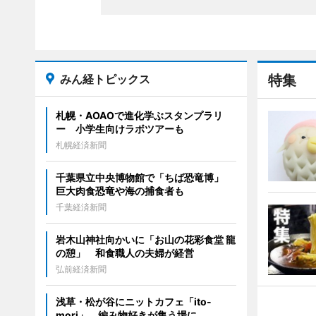
みん経トピックス
特集
札幌・AOAOで進化学ぶスタンプラリ
ー 小学生向けラボツアーも
札幌経済新聞
千葉県立中央博物館で「ちば恐竜博」
巨大肉食恐竜や海の捕食者も
千葉経済新聞
岩木山神社向かいに「お山の花彩食堂 龍
の憩」 和食職人の夫婦が経営
弘前経済新聞
浅草・松が谷にニットカフェ「ito-
mori」 編み物好きが集う場に