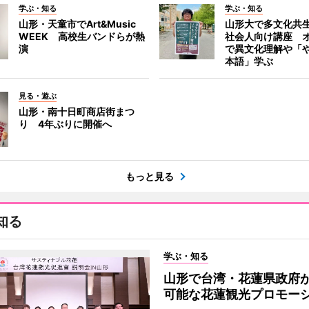
学ぶ・知る
学ぶ・知る
山形・天童市でArt&Music
山形大で多文化共
WEEK 高校生バンドらが熱
社会人向け講座 
演
で異文化理解や「
本語」学ぶ
見る・遊ぶ
山形・南十日町商店街まつ
り 4年ぶりに開催へ
もっと見る
知る
学ぶ・知る
山形で台湾・花蓮県政府
可能な花蓮観光プロモー