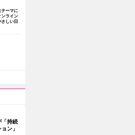
生テーマに
オンライン
やさしい日
が「持続
ション」