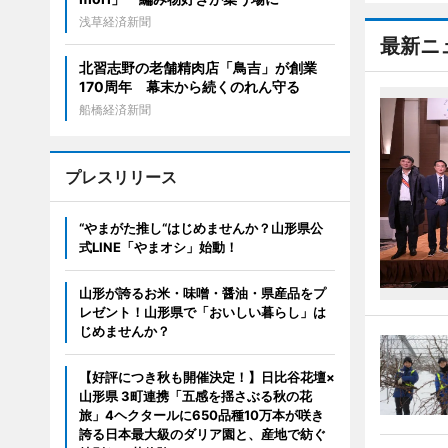
浅草経済新聞
最新ニ
北習志野の老舗精肉店「鳥吉」が創業
170周年 幕末から続くのれん守る
船橋経済新聞
プレスリリース
“やまがた推し“はじめませんか？山形県公
式LINE「やまオシ」始動！
山形が誇るお米・味噌・醤油・県産品をプ
レゼント！山形県で「おいしい暮らし」は
じめませんか？
【好評につき秋も開催決定！】日比谷花壇×
山形県 3町連携「五感を揺さぶる秋の花
旅」4ヘクタールに650品種10万本が咲き
誇る日本最大級のダリア園と、産地で紡ぐ