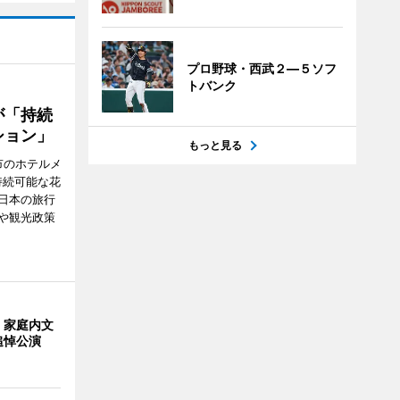
プロ野球・西武２―５ソフ
トバンク
が「持続
ション」
もっと見る
市のホテルメ
持続可能な花
日本の旅行
や観光政策
・家庭内文
追悼公演