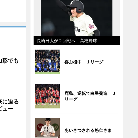
長崎日大が２回戦へ 高校野球
山形でも
喜ぶ植中 Ｊリーグ
鹿島、逆転で白星発進 Ｊ
リーグ
来に迫る
ビュー
あいさつされる悠仁さま