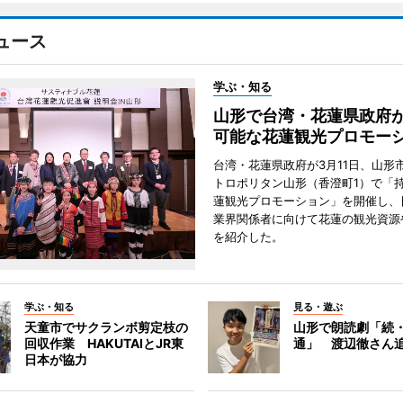
ュース
学ぶ・知る
山形で台湾・花蓮県政府
可能な花蓮観光プロモー
台湾・花蓮県政府が3月11日、山形
トロポリタン山形（香澄町1）で「
蓮観光プロモーション」を開催し、
業界関係者に向けて花蓮の観光資源
を紹介した。
学ぶ・知る
見る・遊ぶ
天童市でサクランボ剪定枝の
山形で朗読劇「続
回収作業 HAKUTAIとJR東
通」 渡辺徹さん
日本が協力