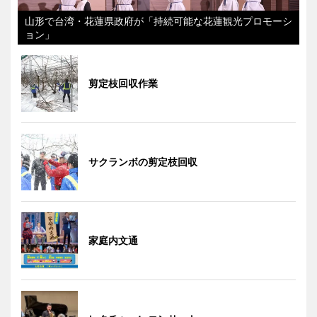
山形で台湾・花蓮県政府が「持続可能な花蓮観光プロモーシ
ョン」
剪定枝回収作業
サクランボの剪定枝回収
家庭内文通