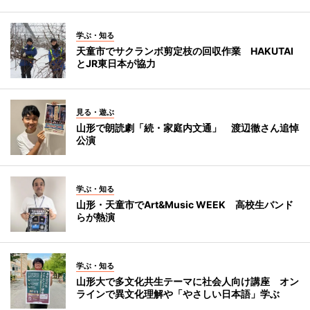
学ぶ・知る
天童市でサクランボ剪定枝の回収作業 HAKUTAI
とJR東日本が協力
見る・遊ぶ
山形で朗読劇「続・家庭内文通」 渡辺徹さん追悼
公演
学ぶ・知る
山形・天童市でArt&Music WEEK 高校生バンド
らが熱演
学ぶ・知る
山形大で多文化共生テーマに社会人向け講座 オン
ラインで異文化理解や「やさしい日本語」学ぶ