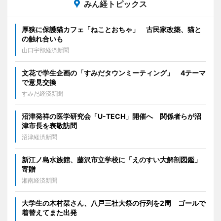
みん経トピックス
厚狭に保護猫カフェ「ねことおちゃ」 古民家改築、猫と
の触れ合いも
山口宇部経済新聞
文花で学生企画の「すみだタウンミーティング」 4テーマ
で意見交換
すみだ経済新聞
沼津発祥の医学研究会「U-TECH」開催へ 関係者らが沼
津市長を表敬訪問
沼津経済新聞
新江ノ島水族館、藤沢市立学校に「えのすい大解剖図鑑」
寄贈
湘南経済新聞
大学生の木村栞さん、八戸三社大祭の行列を2周 ゴールで
着替えてまた出発