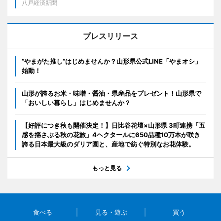
八戸経済新聞
プレスリリース
“やまがた推し“はじめませんか？山形県公式LINE「やまオシ」
始動！
山形が誇るお米・味噌・醤油・県産品をプレゼント！山形県で
「おいしい暮らし」はじめませんか？
【好評につき秋も開催決定！】日比谷花壇×山形県 3町連携「五
感を揺さぶる秋の花旅」4ヘクタールに650品種10万本が咲き
誇る日本最大級のダリア園と、産地で紡ぐ特別なお花体験。
もっと見る
食べる
見る・遊ぶ
買う