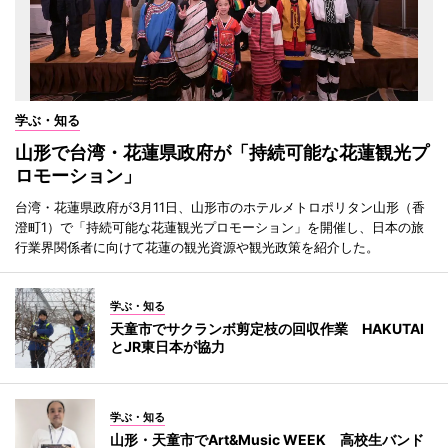
学ぶ・知る
山形で台湾・花蓮県政府が「持続可能な花蓮観光プ
ロモーション」
台湾・花蓮県政府が3月11日、山形市のホテルメトロポリタン山形（香
澄町1）で「持続可能な花蓮観光プロモーション」を開催し、日本の旅
行業界関係者に向けて花蓮の観光資源や観光政策を紹介した。
学ぶ・知る
天童市でサクランボ剪定枝の回収作業 HAKUTAI
とJR東日本が協力
学ぶ・知る
山形・天童市でArt&Music WEEK 高校生バンド