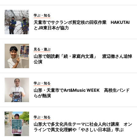
学ぶ・知る
天童市でサクランボ剪定枝の回収作業 HAKUTAI
とJR東日本が協力
見る・遊ぶ
山形で朗読劇「続・家庭内文通」 渡辺徹さん追悼
公演
学ぶ・知る
山形・天童市でArt&Music WEEK 高校生バンド
らが熱演
学ぶ・知る
山形大で多文化共生テーマに社会人向け講座 オン
ラインで異文化理解や「やさしい日本語」学ぶ