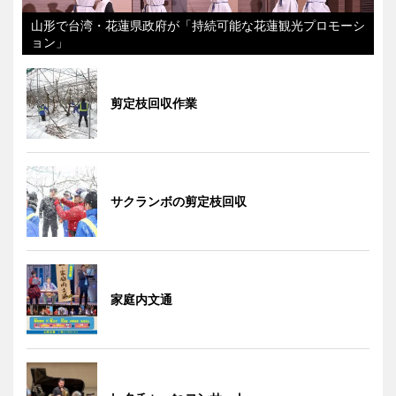
山形で台湾・花蓮県政府が「持続可能な花蓮観光プロモーシ
ョン」
剪定枝回収作業
サクランボの剪定枝回収
家庭内文通