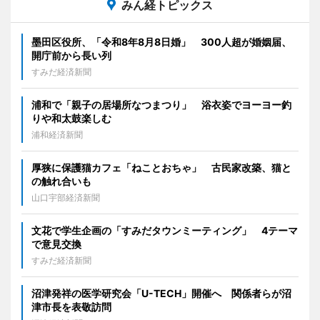
みん経トピックス
墨田区役所、「令和8年8月8日婚」 300人超が婚姻届、
開庁前から長い列
すみだ経済新聞
浦和で「親子の居場所なつまつり」 浴衣姿でヨーヨー釣
りや和太鼓楽しむ
浦和経済新聞
厚狭に保護猫カフェ「ねことおちゃ」 古民家改築、猫と
の触れ合いも
山口宇部経済新聞
文花で学生企画の「すみだタウンミーティング」 4テーマ
で意見交換
すみだ経済新聞
沼津発祥の医学研究会「U-TECH」開催へ 関係者らが沼
津市長を表敬訪問