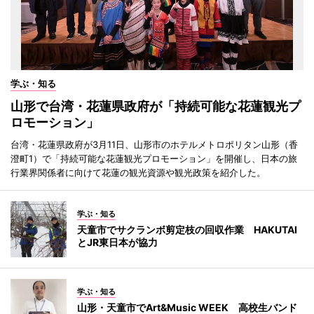
学ぶ・知る
山形で台湾・花蓮県政府が「持続可能な花蓮観光プ
ロモーション」
台湾・花蓮県政府が3月11日、山形市のホテルメトロポリタン山形（香
澄町1）で「持続可能な花蓮観光プロモーション」を開催し、日本の旅
行業界関係者に向けて花蓮の観光資源や観光政策を紹介した。
学ぶ・知る
天童市でサクランボ剪定枝の回収作業 HAKUTAI
とJR東日本が協力
学ぶ・知る
山形・天童市でArt&Music WEEK 高校生バンド