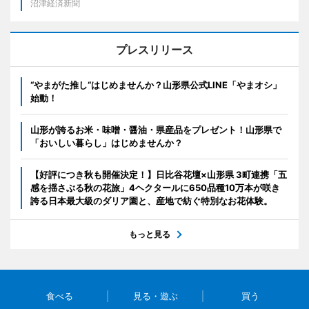
沼津経済新聞
プレスリリース
“やまがた推し“はじめませんか？山形県公式LINE「やまオシ」
始動！
山形が誇るお米・味噌・醤油・県産品をプレゼント！山形県で
「おいしい暮らし」はじめませんか？
【好評につき秋も開催決定！】日比谷花壇×山形県 3町連携「五
感を揺さぶる秋の花旅」4ヘクタールに650品種10万本が咲き
誇る日本最大級のダリア園と、産地で紡ぐ特別なお花体験。
もっと見る
食べる
見る・遊ぶ
買う