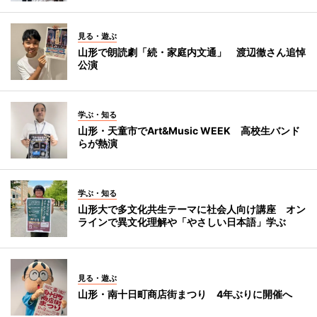
見る・遊ぶ
山形で朗読劇「続・家庭内文通」 渡辺徹さん追悼
公演
学ぶ・知る
山形・天童市でArt&Music WEEK 高校生バンド
らが熱演
学ぶ・知る
山形大で多文化共生テーマに社会人向け講座 オン
ラインで異文化理解や「やさしい日本語」学ぶ
見る・遊ぶ
山形・南十日町商店街まつり 4年ぶりに開催へ