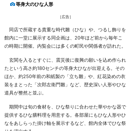
等身大のひな人形
［広告］
同店で所蔵する貴重な時代雛（ひな）や、つるし飾りを
館内に一堂に展示する同企画は、20年ほど前から毎年こ
の時期に開催。内覧会には多くの町民や関係者が訪れた。
玄関を入るとすぐに、震災後に復興の願いを込め作られ
たという高さ約180センチの等身大ひなが出迎える。その
ほか、約250年前の和紙製の「立ち雛」や、紅花染めの衣
装をまとった「次郎左衛門雛」など、歴史深い人形やひな
道具が整然と並ぶ。
期間中は旬の食材を、ひな祭りに合わせた華やかな器で
提供するひな膳料理を用意する。各部屋にもひな人形やひ
なをあしらった掛け軸を展示するなど、館内全体でひな祭