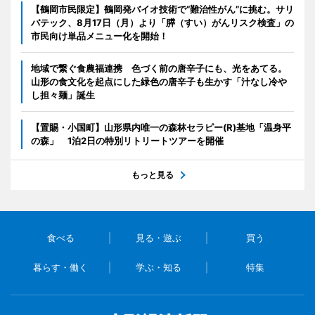
【鶴岡市民限定】鶴岡発バイオ技術で“難治性がん”に挑む。サリ
バテック、8月17日（月）より「膵（すい）がんリスク検査」の
市民向け単品メニュー化を開始！
地域で繋ぐ食農福連携 色づく前の唐辛子にも、光をあてる。
山形の食文化を起点にした緑色の唐辛子も生かす「汁なし冷や
し担々麺」誕生
【置賜・小国町】山形県内唯一の森林セラピー(R)基地「温身平
の森」 1泊2日の特別リトリートツアーを開催
もっと見る
食べる
見る・遊ぶ
買う
暮らす・働く
学ぶ・知る
特集