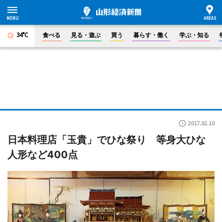
34°C
食べる
見る・遊ぶ
買う
暮らす・働く
学ぶ・知る
2017.02.10
日本料理店「玉貴」でひな祭り 等身大ひな
人形など400点