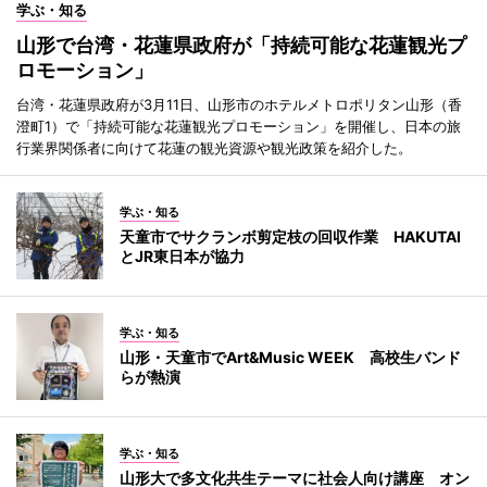
学ぶ・知る
山形で台湾・花蓮県政府が「持続可能な花蓮観光プ
ロモーション」
台湾・花蓮県政府が3月11日、山形市のホテルメトロポリタン山形（香
澄町1）で「持続可能な花蓮観光プロモーション」を開催し、日本の旅
行業界関係者に向けて花蓮の観光資源や観光政策を紹介した。
学ぶ・知る
天童市でサクランボ剪定枝の回収作業 HAKUTAI
とJR東日本が協力
学ぶ・知る
山形・天童市でArt&Music WEEK 高校生バンド
らが熱演
学ぶ・知る
山形大で多文化共生テーマに社会人向け講座 オン