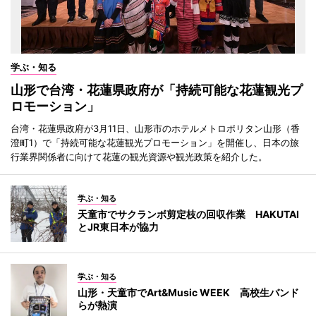
学ぶ・知る
山形で台湾・花蓮県政府が「持続可能な花蓮観光プ
ロモーション」
台湾・花蓮県政府が3月11日、山形市のホテルメトロポリタン山形（香
澄町1）で「持続可能な花蓮観光プロモーション」を開催し、日本の旅
行業界関係者に向けて花蓮の観光資源や観光政策を紹介した。
学ぶ・知る
天童市でサクランボ剪定枝の回収作業 HAKUTAI
とJR東日本が協力
学ぶ・知る
山形・天童市でArt&Music WEEK 高校生バンド
らが熱演