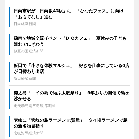
日向市駅が「日向坂46駅」に 「ひなたフェス」に向け
「おもてなし」進む
日向経済新聞
函南で地域交流イベント「D-Cカフェ」 夏休みの子ども
連れでにぎわう
伊豆の国経済新聞
飯田で「小さな体験マルシェ」 好きを仕事にしている6店
が日替わり出店
飯田経済新聞
徳之島「ユイの島で結ぶ太鼓祭り」 9年ぶりの開催で島を
沸かせる
奄美群島南三島経済新聞
壱岐に「壱岐の島ラーメン 志賀屋」 タイ塩ラーメンで島
の新名物目指す
壱岐対馬経済新聞