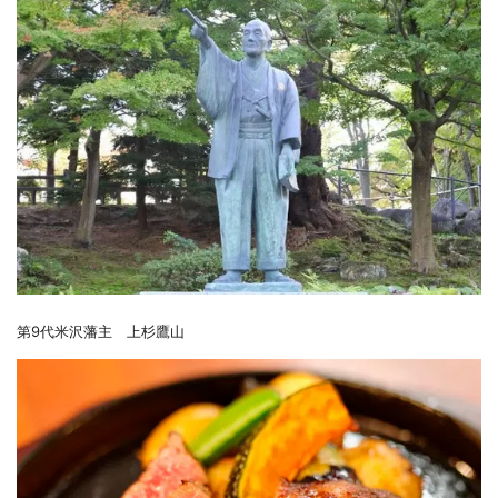
第9代米沢藩主 上杉鷹山