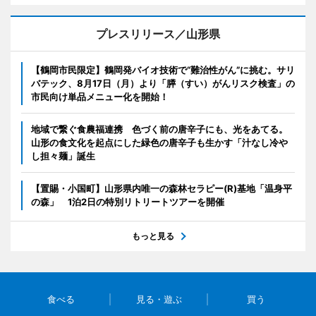
プレスリリース／山形県
【鶴岡市民限定】鶴岡発バイオ技術で“難治性がん”に挑む。サリ
バテック、8月17日（月）より「膵（すい）がんリスク検査」の
市民向け単品メニュー化を開始！
地域で繋ぐ食農福連携 色づく前の唐辛子にも、光をあてる。
山形の食文化を起点にした緑色の唐辛子も生かす「汁なし冷や
し担々麺」誕生
【置賜・小国町】山形県内唯一の森林セラピー(R)基地「温身平
の森」 1泊2日の特別リトリートツアーを開催
もっと見る
食べる
見る・遊ぶ
買う