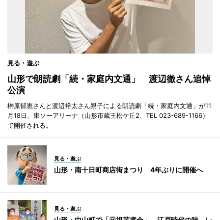
見る・遊ぶ
山形で朗読劇「続・家庭内文通」 渡辺徹さん追悼
公演
榊原郁恵さんと渡辺裕太さん親子による朗読劇「続・家庭内文通」が11
月18日、東ソーアリーナ（山形市蔵王松ケ丘2、TEL 023-689-1166）
で開催される。
見る・遊ぶ
山形・南十日町商店街まつり 4年ぶりに開催へ
見る・遊ぶ
山形・中山町で「元祖芋煮会」 江戸時代の味、レ