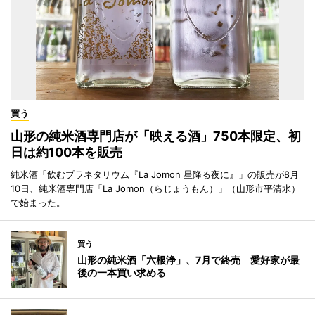
買う
山形の純米酒専門店が「映える酒」750本限定、初
日は約100本を販売
純米酒「飲むプラネタリウム『La Jomon 星降る夜に』」の販売が8月
10日、純米酒専門店「La Jomon（らじょうもん）」（山形市平清水）
で始まった。
買う
山形の純米酒「六根浄」、7月で終売 愛好家が最
後の一本買い求める