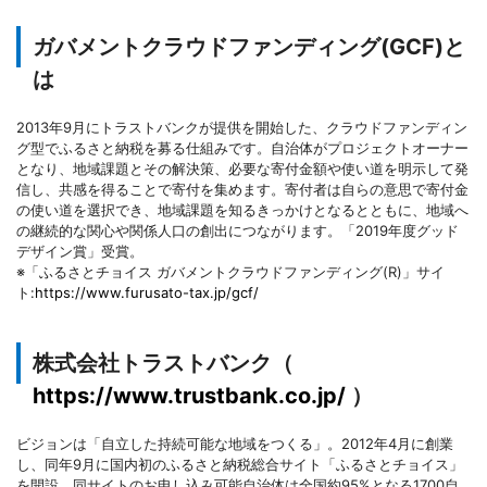
ガバメントクラウドファンディング(GCF)と
は
2013年9月にトラストバンクが提供を開始した、クラウドファンディン
グ型でふるさと納税を募る仕組みです。自治体がプロジェクトオーナー
となり、地域課題とその解決策、必要な寄付金額や使い道を明示して発
信し、共感を得ることで寄付を集めます。寄付者は自らの意思で寄付金
の使い道を選択でき、地域課題を知るきっかけとなるとともに、地域へ
の継続的な関心や関係人口の創出につながります。「2019年度グッド
デザイン賞」受賞。
※「ふるさとチョイス ガバメントクラウドファンディング(R)」サイ
ト:
https://www.furusato-tax.jp/gcf/
株式会社トラストバンク（
https://www.trustbank.co.jp/
）
ビジョンは「自立した持続可能な地域をつくる」。2012年4月に創業
し、同年9月に国内初のふるさと納税総合サイト「ふるさとチョイス」
を開設。同サイトのお申し込み可能自治体は全国約95%となる1700自