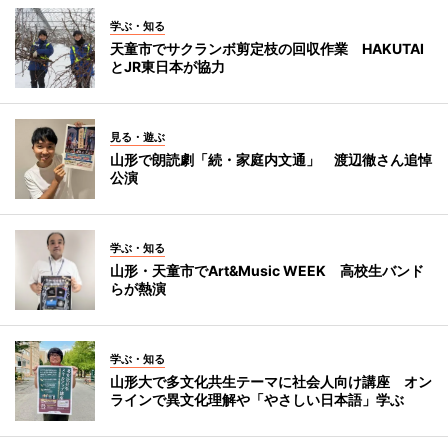
学ぶ・知る
天童市でサクランボ剪定枝の回収作業 HAKUTAI
とJR東日本が協力
見る・遊ぶ
山形で朗読劇「続・家庭内文通」 渡辺徹さん追悼
公演
学ぶ・知る
山形・天童市でArt&Music WEEK 高校生バンド
らが熱演
学ぶ・知る
山形大で多文化共生テーマに社会人向け講座 オン
ラインで異文化理解や「やさしい日本語」学ぶ