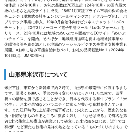
治体超（24年10月）、お礼の品数は76万点超（24年10月）の国内最大
級のふるさと納税サイトに成長。18年11月東証プライム市場の株式会社
チェンジ（現株式会社チェンジホールディングス）とグループ化し、パ
ブリテック事業に参入。19年9月自治体向けビジネスチャット「LoGo
チャット」、20年3月ノーコード電子申請ツール「LoGoフォーム」を
リリース。23年10月には地域のめいぶつを販売するECサイト「めいぶ
つチョイス」を開始。そのほか、地域経済循環を促す地域通貨事業や、
休眠預金等を資金源とした地域のソーシャルビジネス事業者支援事業も
展開。※お申し込み可能自治体数No.1、お礼の品掲載数No.1（2024年
10月時点、JMRO調べ）
山形県米沢市について
米沢市は、東京から新幹線で約２時間、山形県の最南部に位置するまち
です。夏暑く冬寒い、季節の移り変わりがはっきりした気候で、四季
折々の情緒を肌で感じることができ、日本を代表する和牛ブランド「米
沢牛」、お米や果物などバラエティに富んだ豊かな食材を育んでいま
す。また江戸時代に上杉家の城下町として栄えたことから、歴史的な名
所・旧跡がまちの至るところに数多く残り、「なせば成る」で有名な第
9代米沢藩主上杉鷹山が産業として確立した米沢織をはじめ、近年では
有機ELなど新たな技術の発祥の地となっている「ものづくりのまち」で