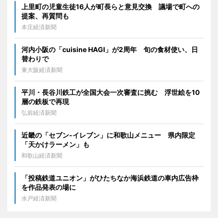
上里町の児童生徒16人が町長らと意見交換 議場で町への
提案、再質問も
本庄経済新聞
河内小阪の「cuisine HAGI」が2周年 旬の食材使い、日
替わりで
東大阪経済新聞
平川・長谷川鉄工が全国大会一次審査に挑む 浮世絵を10
層の鉄板で再現
弘前経済新聞
近畿の「セブン-イレブン」に和歌山メニュー 県内限定
「天かけラーメン」も
和歌山経済新聞
「投稿鉄道ユニオン」がひたちなか海浜鉄道の車内広告枠
を作品発表の場に
水戸経済新聞