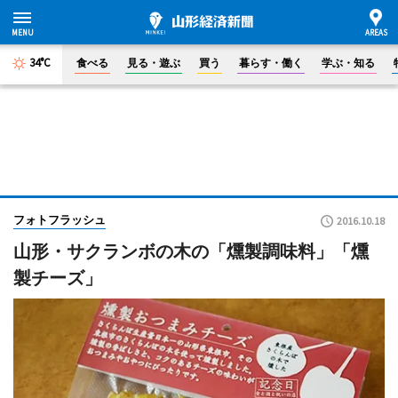
34°C
食べる
見る・遊ぶ
買う
暮らす・働く
学ぶ・知る
フォトフラッシュ
2016.10.18
山形・サクランボの木の「燻製調味料」「燻
製チーズ」