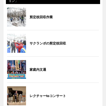
ョン」
剪定枝回収作業
サクランボの剪定枝回収
家庭内文通
レクチャーtoコンサート