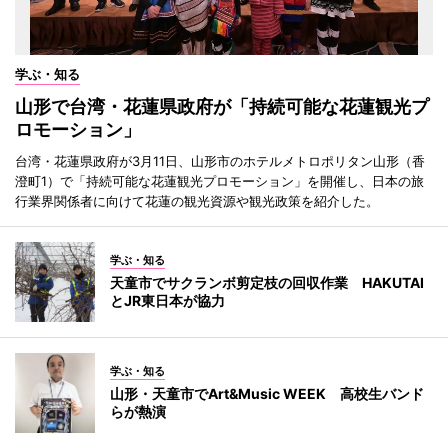
学ぶ・知る
山形で台湾・花蓮県政府が「持続可能な花蓮観光プ
ロモーション」
台湾・花蓮県政府が3月11日、山形市のホテルメトロポリタン山形（香
澄町1）で「持続可能な花蓮観光プロモーション」を開催し、日本の旅
行業界関係者に向けて花蓮の観光資源や観光政策を紹介した。
学ぶ・知る
天童市でサクランボ剪定枝の回収作業 HAKUTAI
とJR東日本が協力
学ぶ・知る
山形・天童市でArt&Music WEEK 高校生バンド
らが熱演