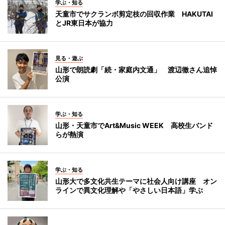
学ぶ・知る
天童市でサクランボ剪定枝の回収作業 HAKUTAI
とJR東日本が協力
見る・遊ぶ
山形で朗読劇「続・家庭内文通」 渡辺徹さん追悼
公演
学ぶ・知る
山形・天童市でArt&Music WEEK 高校生バンド
らが熱演
学ぶ・知る
山形大で多文化共生テーマに社会人向け講座 オン
ラインで異文化理解や「やさしい日本語」学ぶ