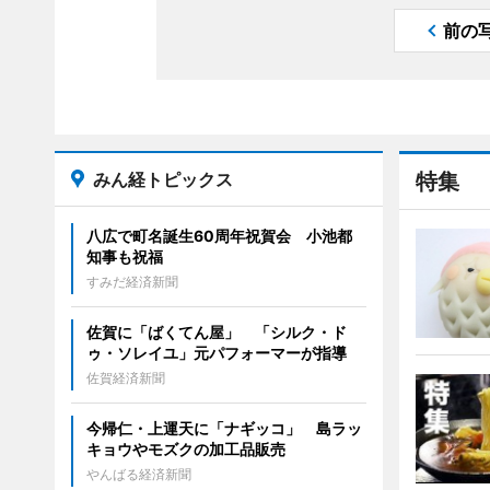
前の
みん経トピックス
特集
八広で町名誕生60周年祝賀会 小池都
知事も祝福
すみだ経済新聞
佐賀に「ばくてん屋」 「シルク・ド
ゥ・ソレイユ」元パフォーマーが指導
佐賀経済新聞
今帰仁・上運天に「ナギッコ」 島ラッ
キョウやモズクの加工品販売
やんばる経済新聞