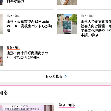
日本が協力
学ぶ・知る
学ぶ・知る
山形・天童市でArt&Music
山形大で多文化共
WEEK 高校生バンドらが熱
社会人向け講座 
演
で異文化理解や「
本語」学ぶ
見る・遊ぶ
山形・南十日町商店街まつ
り 4年ぶりに開催へ
もっと見る
知る
学ぶ・知る