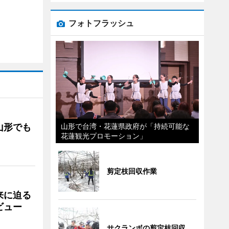
フォトフラッシュ
山形でも
山形で台湾・花蓮県政府が「持続可能な
花蓮観光プロモーション」
剪定枝回収作業
来に迫る
ビュー
サクランボの剪定枝回収