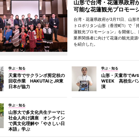
山形で台湾・花蓮県政府
可能な花蓮観光プロモー
台湾・花蓮県政府が3月11日、山形
トロポリタン山形（香澄町1）で「
蓮観光プロモーション」を開催し、
業界関係者に向けて花蓮の観光資源
を紹介した。
学ぶ・知る
学ぶ・知る
天童市でサクランボ剪定枝の
山形・天童市でArt&
回収作業 HAKUTAIとJR東
WEEK 高校生バ
日本が協力
演
学ぶ・知る
山形大で多文化共生テーマに
社会人向け講座 オンライン
で異文化理解や「やさしい日
本語」学ぶ