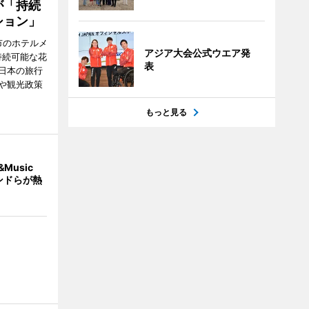
が「持続
ション」
市のホテルメ
アジア大会公式ウエア発
持続可能な花
表
日本の旅行
や観光政策
もっと見る
Music
ンドらが熱