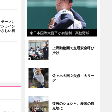
生テーマに
オンライン
やさしい日
東日本国際大昌平が初勝利 高校野球
上野動物園で交通安全呼び
掛け
佐々木６回２失点 大リー
グ
復興のシュシャ、愛国の観
光地に