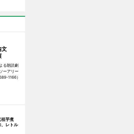
内文
演
よる朗読劇
東ソーアリー
89-1166）
元祖芋煮
味、レトル