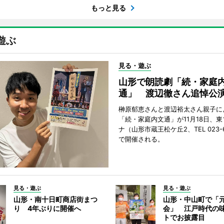
もっと見る
遊ぶ
見る・遊ぶ
山形で朗読劇「続・家庭
通」 渡辺徹さん追悼公
榊原郁恵さんと渡辺裕太さん親子に
「続・家庭内文通」が11月18日、
ナ（山形市蔵王松ケ丘2、TEL 023-6
で開催される。
見る・遊ぶ
見る・遊ぶ
山形・南十日町商店街まつ
山形・中山町で「
り 4年ぶりに開催へ
会」 江戸時代の
トでお披露目