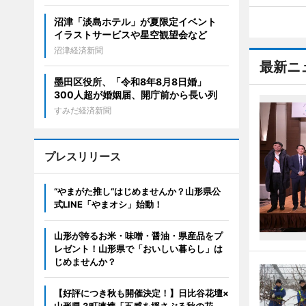
沼津「淡島ホテル」が夏限定イベント
イラストサービスや星空観望会など
沼津経済新聞
最新ニ
墨田区役所、「令和8年8月8日婚」
300人超が婚姻届、開庁前から長い列
すみだ経済新聞
プレスリリース
“やまがた推し“はじめませんか？山形県公
式LINE「やまオシ」始動！
山形が誇るお米・味噌・醤油・県産品をプ
レゼント！山形県で「おいしい暮らし」は
じめませんか？
【好評につき秋も開催決定！】日比谷花壇×