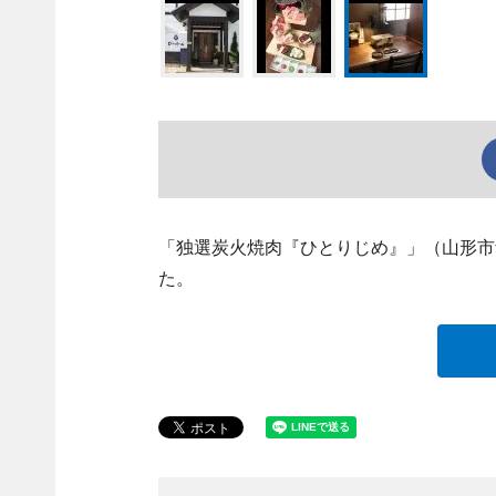
「独選炭火焼肉『ひとりじめ』」（山形市青田5
た。