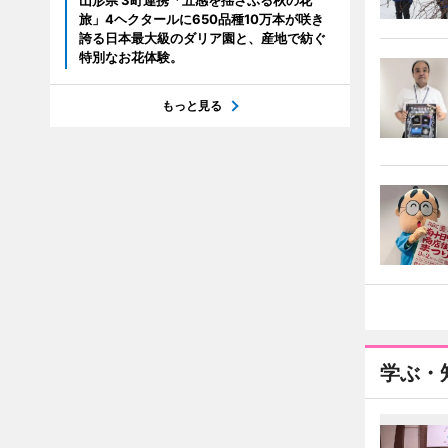
山形県 3町連携「五感を揺さぶる秋の花
旅」4ヘクタールに650品種10万本が咲き
誇る日本最大級のダリア園と、産地で紡ぐ
特別なお花体験。
もっと見る
学ぶ・