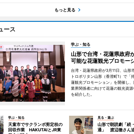
もっと見る
ュース
学ぶ・知る
山形で台湾・花蓮県政府
可能な花蓮観光プロモー
台湾・花蓮県政府が3月11日、山形
トロポリタン山形（香澄町1）で「
蓮観光プロモーション」を開催し、
業界関係者に向けて花蓮の観光資源
を紹介した。
学ぶ・知る
見る・遊ぶ
天童市でサクランボ剪定枝の
山形で朗読劇「続
回収作業 HAKUTAIとJR東
通」 渡辺徹さん