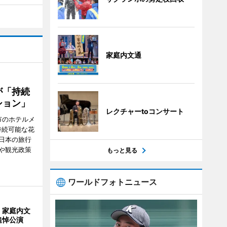
家庭内文通
が「持続
ション」
レクチャーtoコンサート
市のホテルメ
持続可能な花
日本の旅行
や観光政策
もっと見る
ワールドフォトニュース
・家庭内文
追悼公演