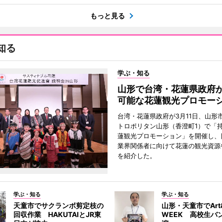
もっと見る
知る
学ぶ・知る
山形で台湾・花蓮県政府
可能な花蓮観光プロモー
台湾・花蓮県政府が3月11日、山形
トロポリタン山形（香澄町1）で「
蓮観光プロモーション」を開催し、
業界関係者に向けて花蓮の観光資源
を紹介した。
学ぶ・知る
学ぶ・知る
天童市でサクランボ剪定枝の
山形・天童市でArt&
回収作業 HAKUTAIとJR東
WEEK 高校生バ