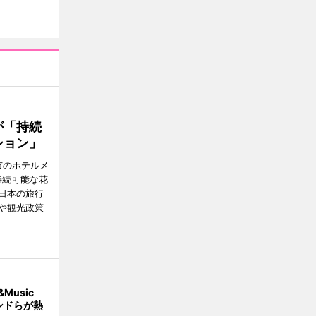
が「持続
ション」
市のホテルメ
持続可能な花
日本の旅行
や観光政策
Music
ンドらが熱