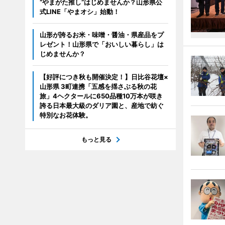
“やまがた推し“はじめませんか？山形県公
式LINE「やまオシ」始動！
山形が誇るお米・味噌・醤油・県産品をプ
レゼント！山形県で「おいしい暮らし」は
じめませんか？
【好評につき秋も開催決定！】日比谷花壇×
山形県 3町連携「五感を揺さぶる秋の花
旅」4ヘクタールに650品種10万本が咲き
誇る日本最大級のダリア園と、産地で紡ぐ
特別なお花体験。
もっと見る