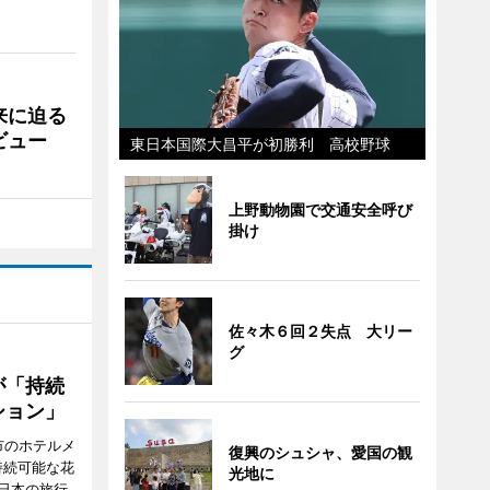
来に迫る
ビュー
東日本国際大昌平が初勝利 高校野球
上野動物園で交通安全呼び
掛け
佐々木６回２失点 大リー
グ
が「持続
ション」
市のホテルメ
復興のシュシャ、愛国の観
持続可能な花
光地に
日本の旅行