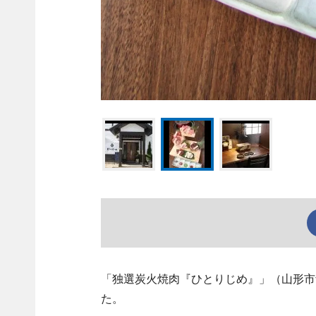
「独選炭火焼肉『ひとりじめ』」（山形市青田5
た。