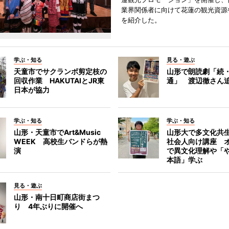
業界関係者に向けて花蓮の観光資源
を紹介した。
学ぶ・知る
見る・遊ぶ
天童市でサクランボ剪定枝の
山形で朗読劇「続
回収作業 HAKUTAIとJR東
通」 渡辺徹さん
日本が協力
学ぶ・知る
学ぶ・知る
山形・天童市でArt&Music
山形大で多文化共
WEEK 高校生バンドらが熱
社会人向け講座 
演
で異文化理解や「
本語」学ぶ
見る・遊ぶ
山形・南十日町商店街まつ
り 4年ぶりに開催へ