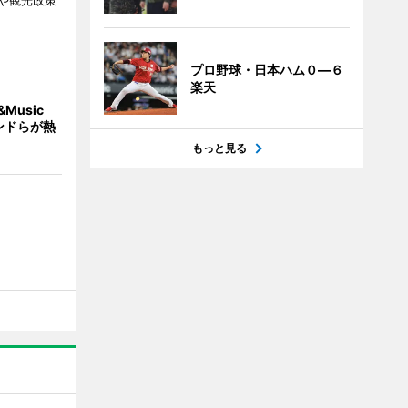
や観光政策
プロ野球・日本ハム０―６
楽天
Music
ンドらが熱
もっと見る