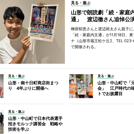
見る・遊ぶ
山形で朗読劇「続・家庭
通」 渡辺徹さん追悼公
榊原郁恵さんと渡辺裕太さん親子に
「続・家庭内文通」が11月18日、
ナ（山形市蔵王松ケ丘2、TEL 023-6
で開催される。
見る・遊ぶ
見る・遊ぶ
山形・南十日町商店街まつ
山形・中山町で「
り 4年ぶりに開催へ
会」 江戸時代の
トでお披露目
見る・遊ぶ
山形・中山町で日本代表選手
招きモルック講習会 戦略や
技術を学ぶ