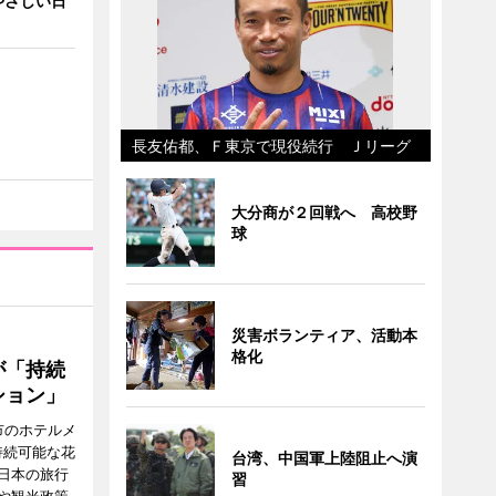
やさしい日
長友佑都、Ｆ東京で現役続行 Ｊリーグ
大分商が２回戦へ 高校野
球
災害ボランティア、活動本
格化
が「持続
ション」
市のホテルメ
持続可能な花
台湾、中国軍上陸阻止へ演
日本の旅行
習