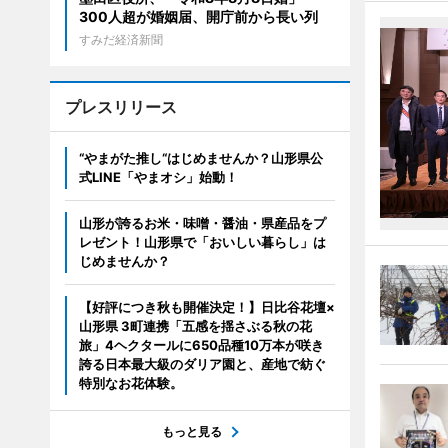
300人超が婚姻届、開庁前から長い列
すみだ経済新聞
プレスリリース
“やまがた推し“はじめませんか？山形県公
式LINE「やまオシ」始動！
山形が誇るお米・味噌・醤油・県産品をプ
レゼント！山形県で「おいしい暮らし」は
じめませんか？
【好評につき秋も開催決定！】日比谷花壇×
山形県 3町連携「五感を揺さぶる秋の花
旅」4ヘクタールに650品種10万本が咲き
誇る日本最大級のダリア園と、産地で紡ぐ
特別なお花体験。
もっと見る