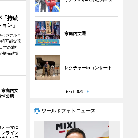
が「持続
ション」
家庭内文通
市のホテルメ
持続可能な花
日本の旅行
や観光政策
レクチャーtoコンサート
・家庭内文
もっと見る
追悼公演
ワールドフォトニュース
生テーマに
オンライン