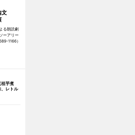
内文
演
よる朗読劇
東ソーアリー
89-1166）
元祖芋煮
味、レトル