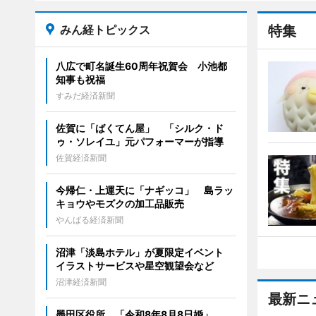
みん経トピックス
特集
八広で町名誕生60周年祝賀会 小池都
知事も祝福
すみだ経済新聞
佐賀に「ばくてん屋」 「シルク・ド
ゥ・ソレイユ」元パフォーマーが指導
佐賀経済新聞
今帰仁・上運天に「ナギッコ」 島ラッ
キョウやモズクの加工品販売
やんばる経済新聞
沼津「淡島ホテル」が夏限定イベント
イラストサービスや星空観望会など
沼津経済新聞
最新ニ
墨田区役所、「令和8年8月8日婚」