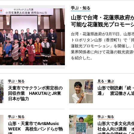
学ぶ・知る
山形で台湾・花蓮県政府
可能な花蓮観光プロモー
台湾・花蓮県政府が3月11日、山形
トロポリタン山形（香澄町1）で「
蓮観光プロモーション」を開催し、
業界関係者に向けて花蓮の観光資源
を紹介した。
学ぶ・知る
見る・遊ぶ
天童市でサクランボ剪定枝の
山形で朗読劇「続
回収作業 HAKUTAIとJR東
通」 渡辺徹さん
日本が協力
学ぶ・知る
学ぶ・知る
山形・天童市でArt&Music
山形大で多文化共
WEEK 高校生バンドらが熱
社会人向け講座 