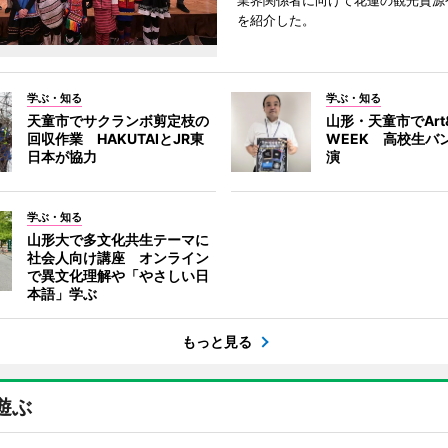
業界関係者に向けて花蓮の観光資源
を紹介した。
学ぶ・知る
学ぶ・知る
天童市でサクランボ剪定枝の
山形・天童市でArt&
回収作業 HAKUTAIとJR東
WEEK 高校生バ
日本が協力
演
学ぶ・知る
山形大で多文化共生テーマに
社会人向け講座 オンライン
で異文化理解や「やさしい日
本語」学ぶ
もっと見る
遊ぶ