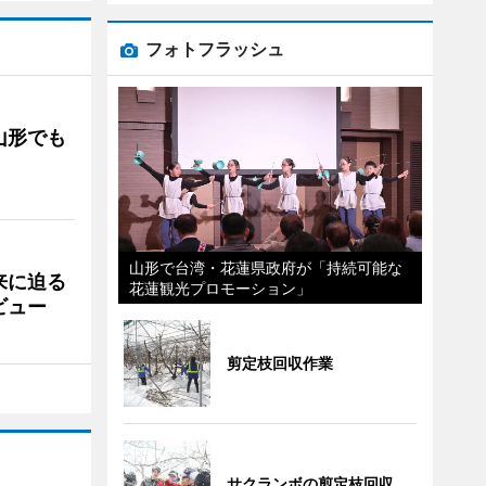
フォトフラッシュ
山形でも
山形で台湾・花蓮県政府が「持続可能な
来に迫る
花蓮観光プロモーション」
ビュー
剪定枝回収作業
サクランボの剪定枝回収