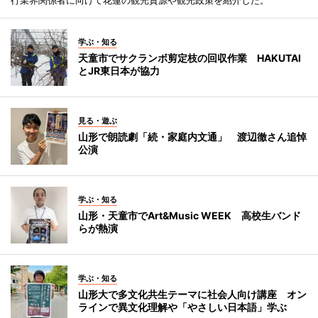
学ぶ・知る
天童市でサクランボ剪定枝の回収作業 HAKUTAI
とJR東日本が協力
見る・遊ぶ
山形で朗読劇「続・家庭内文通」 渡辺徹さん追悼
公演
学ぶ・知る
山形・天童市でArt&Music WEEK 高校生バンド
らが熱演
学ぶ・知る
山形大で多文化共生テーマに社会人向け講座 オン
ラインで異文化理解や「やさしい日本語」学ぶ