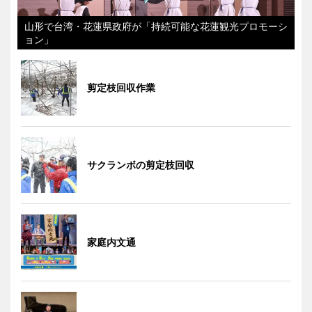
山形で台湾・花蓮県政府が「持続可能な花蓮観光プロモーシ
ョン」
剪定枝回収作業
サクランボの剪定枝回収
家庭内文通