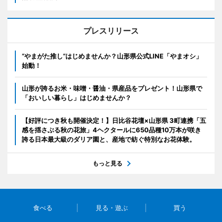
プレスリリース
“やまがた推し“はじめませんか？山形県公式LINE「やまオシ」
始動！
山形が誇るお米・味噌・醤油・県産品をプレゼント！山形県で
「おいしい暮らし」はじめませんか？
【好評につき秋も開催決定！】日比谷花壇×山形県 3町連携「五
感を揺さぶる秋の花旅」4ヘクタールに650品種10万本が咲き
誇る日本最大級のダリア園と、産地で紡ぐ特別なお花体験。
もっと見る
食べる
見る・遊ぶ
買う