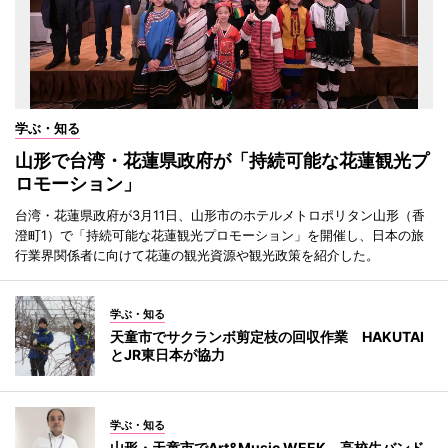
学ぶ・知る
山形で台湾・花蓮県政府が「持続可能な花蓮観光プ
ロモーション」
台湾・花蓮県政府が3月11日、山形市のホテルメトロポリタン山形（香
澄町1）で「持続可能な花蓮観光プロモーション」を開催し、日本の旅
行業界関係者に向けて花蓮の観光資源や観光政策を紹介した。
学ぶ・知る
天童市でサクランボ剪定枝の回収作業 HAKUTAI
とJR東日本が協力
学ぶ・知る
山形・天童市でArt&Music WEEK 高校生バンド