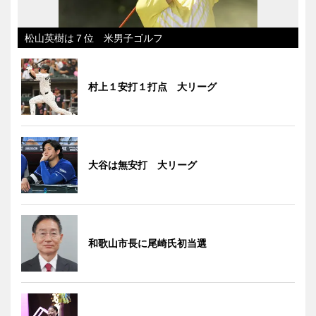
松山英樹は７位 米男子ゴルフ
村上１安打１打点 大リーグ
大谷は無安打 大リーグ
和歌山市長に尾崎氏初当選