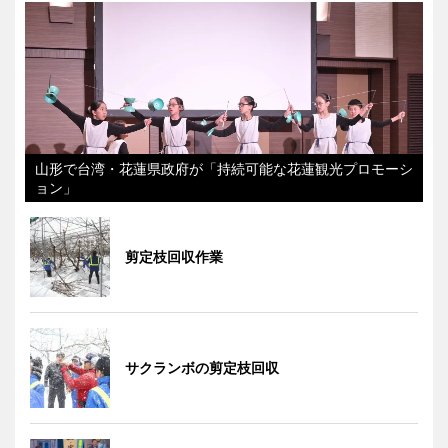
山形で台湾・花蓮県政府が「持続可能な花蓮観光プロモーシ
ョン」
剪定枝回収作業
サクランボの剪定枝回収