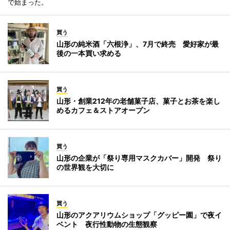
で始まった。
買う
山形の純米酒「六根浄」、7月で終売 愛好家が最
後の一本買い求める
買う
山形・創業212年の老舗菓子店、菓子とお茶を楽し
めるカフェ＆ストアオープン
買う
山形の企業が「祭り専用マスクカバー」開発 祭り
の世界観を大切に
買う
山形のアクアリウムショップ「グッピー園」で夜イ
ベント 夜行性動物の生態観察