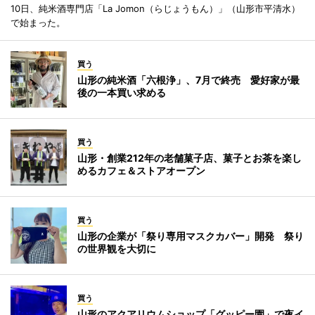
10日、純米酒専門店「La Jomon（らじょうもん）」（山形市平清水）
で始まった。
買う
山形の純米酒「六根浄」、7月で終売 愛好家が最
後の一本買い求める
買う
山形・創業212年の老舗菓子店、菓子とお茶を楽し
めるカフェ＆ストアオープン
買う
山形の企業が「祭り専用マスクカバー」開発 祭り
の世界観を大切に
買う
山形のアクアリウムショップ「グッピー園」で夜イ