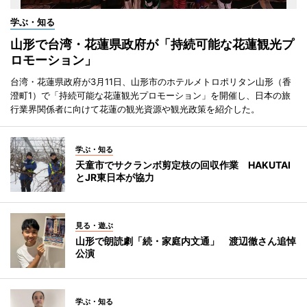
学ぶ・知る
山形で台湾・花蓮県政府が「持続可能な花蓮観光プ
ロモーション」
台湾・花蓮県政府が3月11日、山形市のホテルメトロポリタン山形（香
澄町1）で「持続可能な花蓮観光プロモーション」を開催し、日本の旅
行業界関係者に向けて花蓮の観光資源や観光政策を紹介した。
学ぶ・知る
天童市でサクランボ剪定枝の回収作業 HAKUTAI
とJR東日本が協力
見る・遊ぶ
山形で朗読劇「続・家庭内文通」 渡辺徹さん追悼
公演
学ぶ・知る