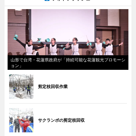
山形で台湾・花蓮県政府が「持続可能な花蓮観光プロモーシ
ョン」
剪定枝回収作業
サクランボの剪定枝回収