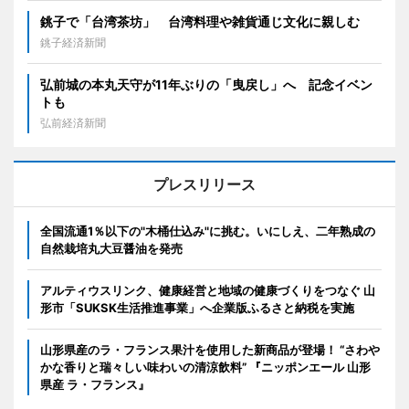
銚子で「台湾茶坊」 台湾料理や雑貨通じ文化に親しむ
銚子経済新聞
弘前城の本丸天守が11年ぶりの「曳戻し」へ 記念イベン
トも
弘前経済新聞
プレスリリース
全国流通1％以下の"木桶仕込み"に挑む。いにしえ、二年熟成の
自然栽培丸大豆醤油を発売
アルティウスリンク、健康経営と地域の健康づくりをつなぐ 山
形市「SUKSK生活推進事業」へ企業版ふるさと納税を実施
山形県産のラ・フランス果汁を使用した新商品が登場！ “さわや
かな香りと瑞々しい味わいの清涼飲料” 『ニッポンエール 山形
県産 ラ・フランス』