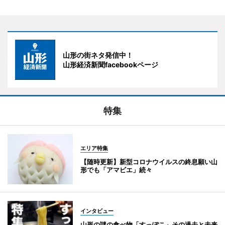
山形の街ネタ発信中！
山形経済新聞facebookページ
特集
エリア特集
【随時更新】新型コロナウイルスの終息願い山
形でも「アマビエ」続々
インタビュー
山形の謎の食べ物「すっぽこ」その過去と未来