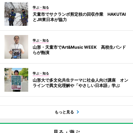
学ぶ・知る
天童市でサクランボ剪定枝の回収作業 HAKUTAI
とJR東日本が協力
学ぶ・知る
山形・天童市でArt&Music WEEK 高校生バンド
らが熱演
学ぶ・知る
山形大で多文化共生テーマに社会人向け講座 オン
ラインで異文化理解や「やさしい日本語」学ぶ
もっと見る
見る・遊ぶ