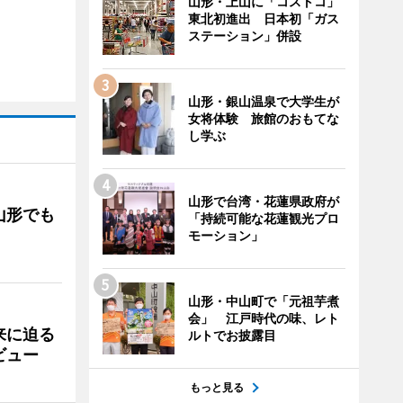
山形・上山に「コストコ」
東北初進出 日本初「ガス
ステーション」併設
山形・銀山温泉で大学生が
女将体験 旅館のおもてな
し学ぶ
山形で台湾・花蓮県政府が
山形でも
「持続可能な花蓮観光プロ
モーション」
山形・中山町で「元祖芋煮
会」 江戸時代の味、レト
来に迫る
ルトでお披露目
ビュー
もっと見る