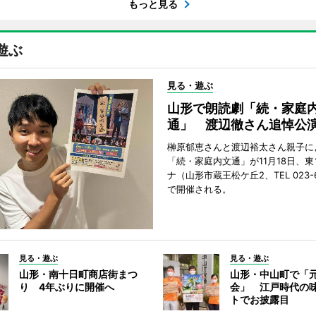
もっと見る
遊ぶ
見る・遊ぶ
山形で朗読劇「続・家庭
通」 渡辺徹さん追悼公
榊原郁恵さんと渡辺裕太さん親子に
「続・家庭内文通」が11月18日、
ナ（山形市蔵王松ケ丘2、TEL 023-6
で開催される。
見る・遊ぶ
見る・遊ぶ
山形・南十日町商店街まつ
山形・中山町で「
り 4年ぶりに開催へ
会」 江戸時代の
トでお披露目