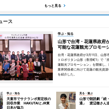
もっと見る
ュース
学ぶ・知る
山形で台湾・花蓮県政府
可能な花蓮観光プロモー
台湾・花蓮県政府が3月11日、山形
トロポリタン山形（香澄町1）で「
蓮観光プロモーション」を開催し、
業界関係者に向けて花蓮の観光資源
を紹介した。
学ぶ・知る
見る・遊ぶ
天童市でサクランボ剪定枝の
山形で朗読劇「続
回収作業 HAKUTAIとJR東
通」 渡辺徹さん
日本が協力