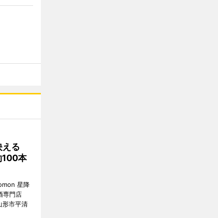
映える
100本
mon 星降
酒専門店
（山形市平清