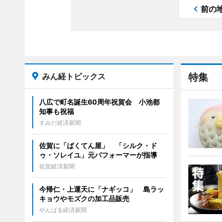
前の
みん経トピックス
特集
八広で町名誕生60周年祝賀会 小池都
知事も祝福
すみだ経済新聞
佐賀に「ばくてん屋」 「シルク・ド
ゥ・ソレイユ」元パフォーマーが指導
佐賀経済新聞
今帰仁・上運天に「ナギッコ」 島ラッ
キョウやモズクの加工品販売
やんばる経済新聞