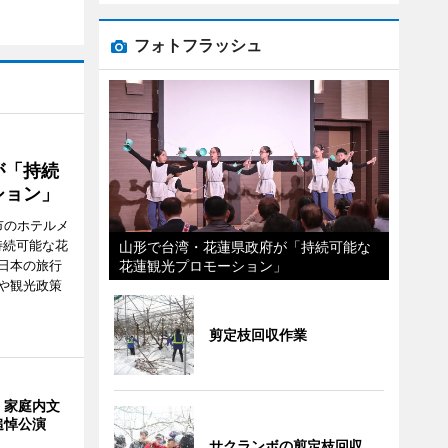
フォトフラッシュ
が「持続
ション」
市のホテルメ
持続可能な花
山形で台湾・花蓮県政府が「持続可能な
花蓮観光プロモーション」
日本の旅行
や観光政策
剪定枝回収作業
・家庭内文
追悼公演
サクランボの剪定枝回収