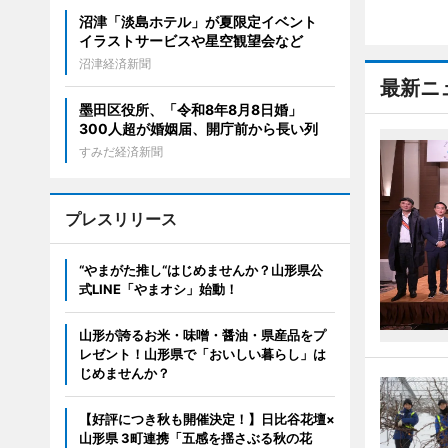
沼津「淡島ホテル」が夏限定イベント
イラストサービスや星空観望会など
沼津経済新聞
最新ニ
墨田区役所、「令和8年8月8日婚」
300人超が婚姻届、開庁前から長い列
すみだ経済新聞
プレスリリース
“やまがた推し“はじめませんか？山形県公
式LINE「やまオシ」始動！
山形が誇るお米・味噌・醤油・県産品をプ
レゼント！山形県で「おいしい暮らし」は
じめませんか？
【好評につき秋も開催決定！】日比谷花壇×
山形県 3町連携「五感を揺さぶる秋の花