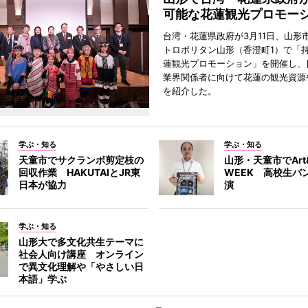
可能な花蓮観光プロモー
台湾・花蓮県政府が3月11日、山形
トロポリタン山形（香澄町1）で「
蓮観光プロモーション」を開催し、
業界関係者に向けて花蓮の観光資源
を紹介した。
学ぶ・知る
学ぶ・知る
天童市でサクランボ剪定枝の
山形・天童市でArt&
回収作業 HAKUTAIとJR東
WEEK 高校生バ
日本が協力
演
学ぶ・知る
山形大で多文化共生テーマに
社会人向け講座 オンライン
で異文化理解や「やさしい日
本語」学ぶ