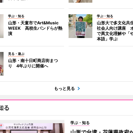
学ぶ・知る
学ぶ・知る
山形・天童市でArt&Music
山形大で多文化共
WEEK 高校生バンドらが熱
社会人向け講座 
演
で異文化理解や「
本語」学ぶ
見る・遊ぶ
山形・南十日町商店街まつ
り 4年ぶりに開催へ
もっと見る
知る
学ぶ・知る
山形で台湾・花蓮県政府