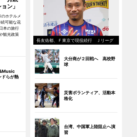
ション」
市のホテルメ
持続可能な花
日本の旅行
や観光政策
長友佑都、Ｆ東京で現役続行 Ｊリーグ
大分商が２回戦へ 高校野
球
Music
ンドらが熱
災害ボランティア、活動本
格化
台湾、中国軍上陸阻止へ演
習