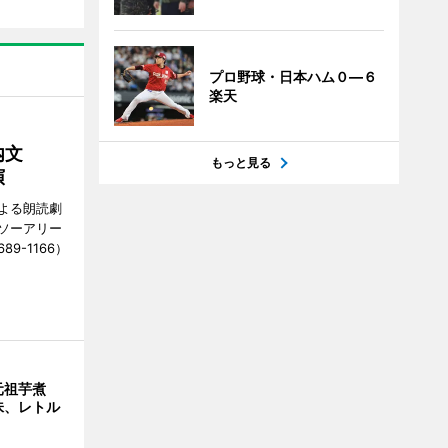
プロ野球・日本ハム０―６
楽天
内文
もっと見る
演
よる朗読劇
東ソーアリー
89-1166）
元祖芋煮
味、レトル