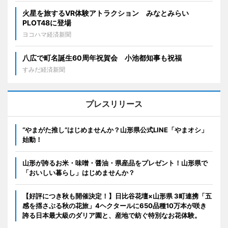
火星を旅するVR体験アトラクション みなとみらい
PLOT48に登場
ヨコハマ経済新聞
八広で町名誕生60周年祝賀会 小池都知事も祝福
すみだ経済新聞
プレスリリース
“やまがた推し“はじめませんか？山形県公式LINE「やまオシ」
始動！
山形が誇るお米・味噌・醤油・県産品をプレゼント！山形県で
「おいしい暮らし」はじめませんか？
【好評につき秋も開催決定！】日比谷花壇×山形県 3町連携「五
感を揺さぶる秋の花旅」4ヘクタールに650品種10万本が咲き
誇る日本最大級のダリア園と、産地で紡ぐ特別なお花体験。