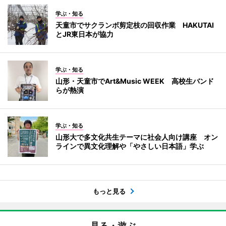
学ぶ・知る
天童市でサクランボ剪定枝の回収作業 HAKUTAI
とJR東日本が協力
学ぶ・知る
山形・天童市でArt&Music WEEK 高校生バンド
らが熱演
学ぶ・知る
山形大で多文化共生テーマに社会人向け講座 オン
ラインで異文化理解や「やさしい日本語」学ぶ
もっと見る
見る・遊ぶ