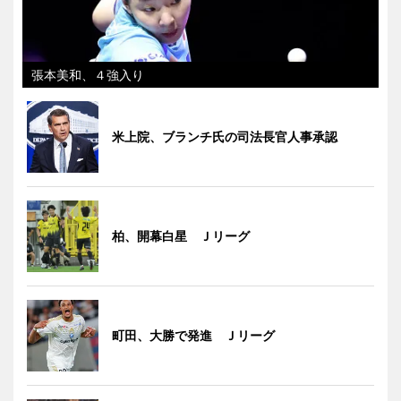
張本美和、４強入り
米上院、ブランチ氏の司法長官人事承認
柏、開幕白星 Ｊリーグ
町田、大勝で発進 Ｊリーグ