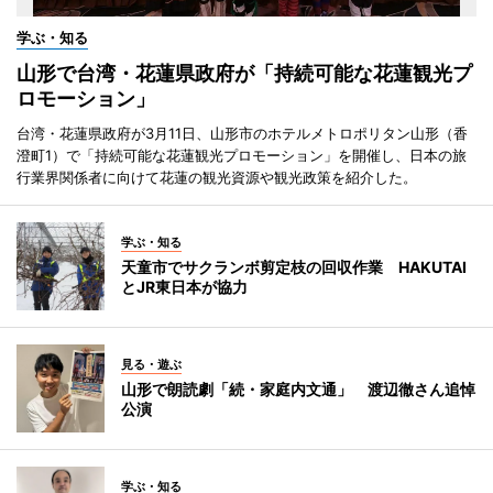
学ぶ・知る
山形で台湾・花蓮県政府が「持続可能な花蓮観光プ
ロモーション」
台湾・花蓮県政府が3月11日、山形市のホテルメトロポリタン山形（香
澄町1）で「持続可能な花蓮観光プロモーション」を開催し、日本の旅
行業界関係者に向けて花蓮の観光資源や観光政策を紹介した。
学ぶ・知る
天童市でサクランボ剪定枝の回収作業 HAKUTAI
とJR東日本が協力
見る・遊ぶ
山形で朗読劇「続・家庭内文通」 渡辺徹さん追悼
公演
学ぶ・知る