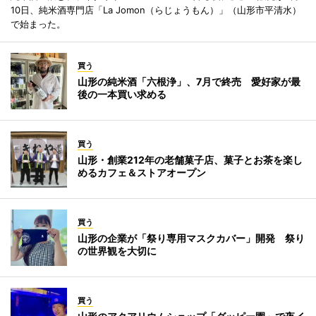
10日、純米酒専門店「La Jomon（らじょうもん）」（山形市平清水）
で始まった。
買う
山形の純米酒「六根浄」、7月で終売 愛好家が最
後の一本買い求める
買う
山形・創業212年の老舗菓子店、菓子とお茶を楽し
めるカフェ＆ストアオープン
買う
山形の企業が「祭り専用マスクカバー」開発 祭り
の世界観を大切に
買う