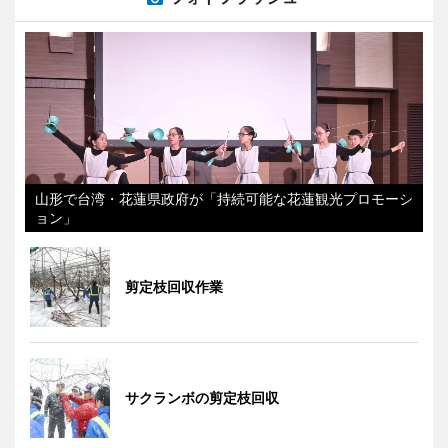
山形で台湾・花蓮県政府が「持続可能な花蓮観光プロモーシ
ョン」
剪定枝回収作業
サクランボの剪定枝回収