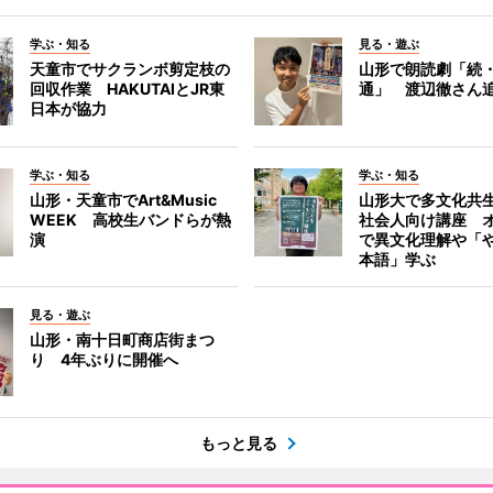
学ぶ・知る
見る・遊ぶ
天童市でサクランボ剪定枝の
山形で朗読劇「続
回収作業 HAKUTAIとJR東
通」 渡辺徹さん
日本が協力
学ぶ・知る
学ぶ・知る
山形・天童市でArt&Music
山形大で多文化共
WEEK 高校生バンドらが熱
社会人向け講座 
演
で異文化理解や「
本語」学ぶ
見る・遊ぶ
山形・南十日町商店街まつ
り 4年ぶりに開催へ
もっと見る