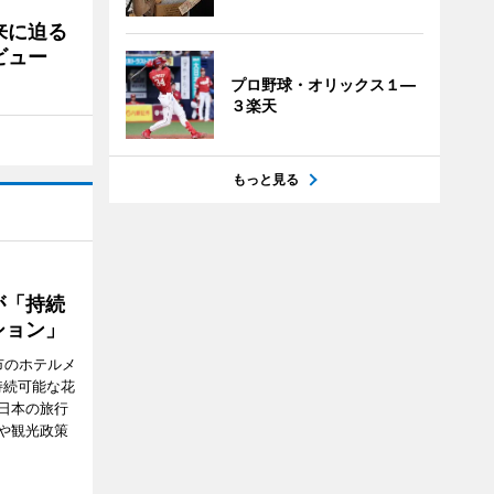
来に迫る
ビュー
プロ野球・オリックス１―
３楽天
もっと見る
が「持続
ション」
市のホテルメ
持続可能な花
日本の旅行
や観光政策