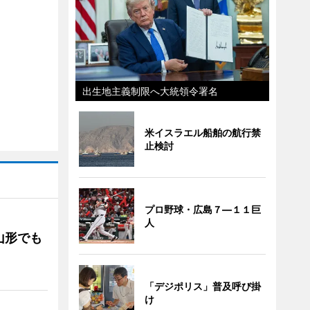
出生地主義制限へ大統領令署名
米イスラエル船舶の航行禁
止検討
プロ野球・広島７―１１巨
人
山形でも
「デジポリス」普及呼び掛
け