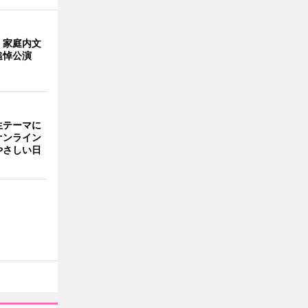
・家庭内文
追悼公演
生テーマに
オンライン
やさしい日