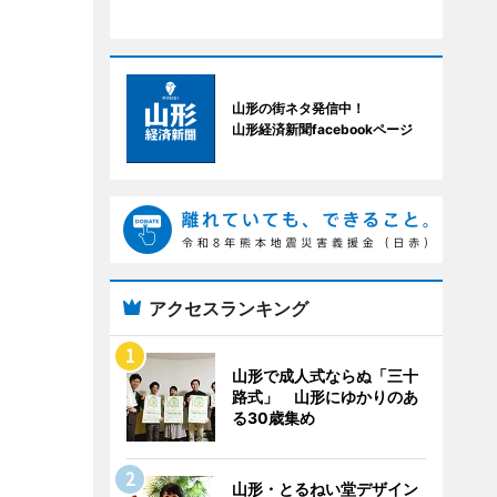
山形の街ネタ発信中！
山形経済新聞facebookページ
アクセスランキング
山形で成人式ならぬ「三十
路式」 山形にゆかりのあ
る30歳集め
山形・とるねい堂デザイン