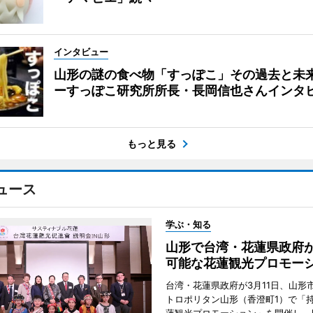
インタビュー
山形の謎の食べ物「すっぽこ」その過去と未
ーすっぽこ研究所所長・長岡信也さんインタ
もっと見る
ュース
学ぶ・知る
山形で台湾・花蓮県政府
可能な花蓮観光プロモー
台湾・花蓮県政府が3月11日、山形
トロポリタン山形（香澄町1）で「