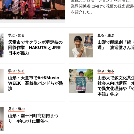
蓮観光プロモーション」を開催し、
業界関係者に向けて花蓮の観光資源
を紹介した。
学ぶ・知る
見る・遊ぶ
天童市でサクランボ剪定枝の
山形で朗読劇「続
回収作業 HAKUTAIとJR東
通」 渡辺徹さん
日本が協力
学ぶ・知る
学ぶ・知る
山形・天童市でArt&Music
山形大で多文化共
WEEK 高校生バンドらが熱
社会人向け講座 
演
で異文化理解や「
本語」学ぶ
見る・遊ぶ
山形・南十日町商店街まつ
り 4年ぶりに開催へ