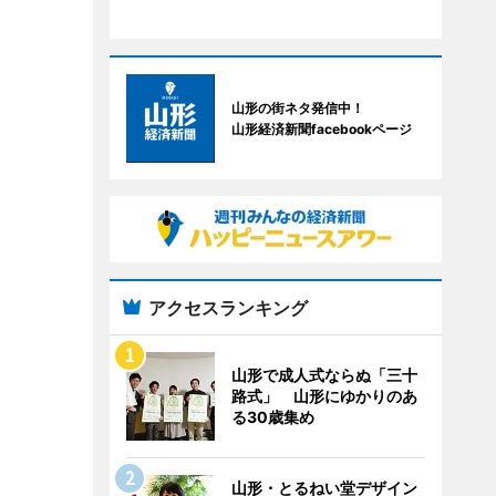
山形の街ネタ発信中！
山形経済新聞facebookページ
アクセスランキング
山形で成人式ならぬ「三十
路式」 山形にゆかりのあ
る30歳集め
山形・とるねい堂デザイン