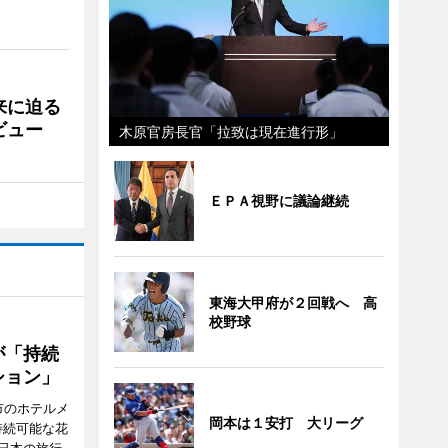
来に迫る
ビュー
木原官房長官「拉致は現在進行形」
ＥＰＡ視野に議論継続
東海大甲府が２回戦へ 高
校野球
が「持続
ション」
市のホテルメ
岡本は１安打 大リーグ
持続可能な花