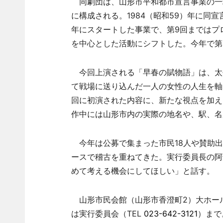
同劇団は、山形市平和都市宣言事業の一
に構成される。1984（昭和59）年に同宣
年にスタートした事業で、第9回まではプ
を中心とした活動にシフトした。今年で第
今回上演される「早春の賦物語」は、太
て戦場に送り込んだ一人の女性の人生を軸に
回に初演された内容に、新たな視点を加え
作中には山形市内の実際の地名や、駅、名
今年は公募で集まった市民18人や賛助出
ースで稽古を重ねてきた。実行委員長の阿
めて考える機会にしてほしい」と話す。
山形市民会館（山形市香澄町2）大ホール
は実行委員会（TEL
023-642-3121
）まで