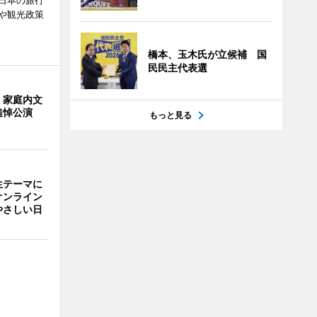
日本の旅行
や観光政策
橋本、玉木氏が立候補 国
民民主代表選
・家庭内文
追悼公演
もっと見る
生テーマに
オンライン
やさしい日