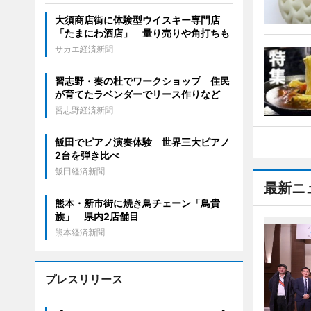
大須商店街に体験型ウイスキー専門店
「たまにわ酒店」 量り売りや角打ちも
サカエ経済新聞
習志野・奏の杜でワークショップ 住民
が育てたラベンダーでリース作りなど
習志野経済新聞
飯田でピアノ演奏体験 世界三大ピアノ
2台を弾き比べ
飯田経済新聞
最新ニ
熊本・新市街に焼き鳥チェーン「鳥貴
族」 県内2店舗目
熊本経済新聞
プレスリリース