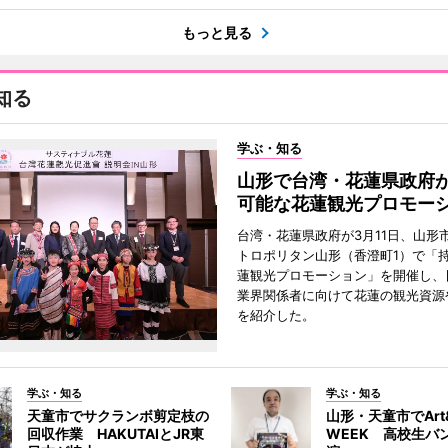
もっと見る
知る
学ぶ・知る
山形で台湾・花蓮県政府
可能な花蓮観光プロモー
台湾・花蓮県政府が3月11日、山形
トロポリタン山形（香澄町1）で「
蓮観光プロモーション」を開催し、
業界関係者に向けて花蓮の観光資源
を紹介した。
学ぶ・知る
学ぶ・知る
天童市でサクランボ剪定枝の
山形・天童市でArt&
回収作業 HAKUTAIとJR東
WEEK 高校生バ