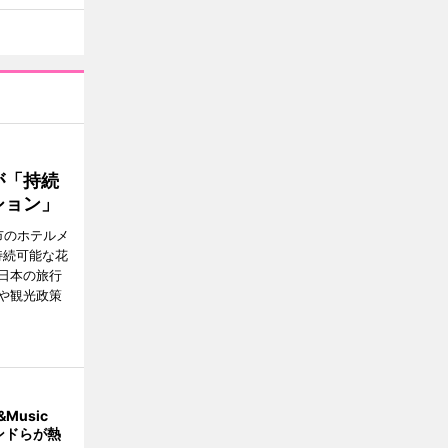
が「持続
ション」
市のホテルメ
持続可能な花
日本の旅行
や観光政策
Music
ンドらが熱