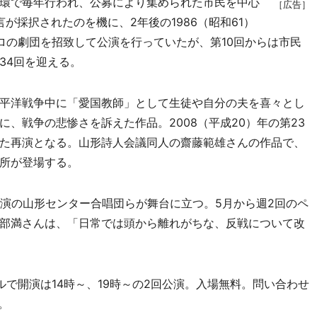
環で毎年行われ、公募により集められた市民を中心
［広告］
言が採択されたのを機に、2年後の1986（昭和61）
ロの劇団を招致して公演を行っていたが、第10回からは市民
34回を迎える。
平洋戦争中に「愛国教師」として生徒や自分の夫を喜々とし
、戦争の悲惨さを訴えた作品。2008（平成20）年の第23
た再演となる。山形詩人会議同人の齋藤範雄さんの作品で、
所が登場する。
演の山形センター合唱団らが舞台に立つ。5月から週2回のペ
部満さんは、「日常では頭から離れがちな、反戦について改
で開演は14時～、19時～の2回公演。入場無料。問い合わせ
。