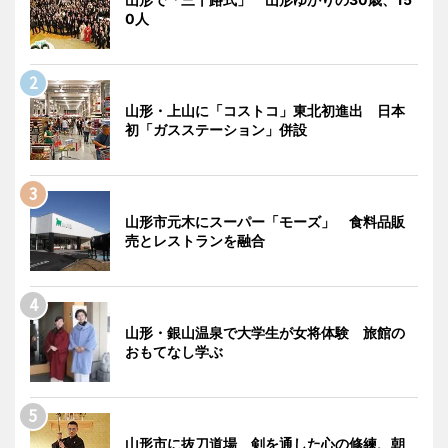
0人
山形・上山に「コストコ」東北初進出 日本
初「ガスステーション」併設
山形市元木にスーパー「モーズ」 食料品販
売とレストランを融合
山形・銀山温泉で大学生が女将体験 旅館の
おもてなし学ぶ
山形市に抜刀道場 剣を通した心の修練、朝