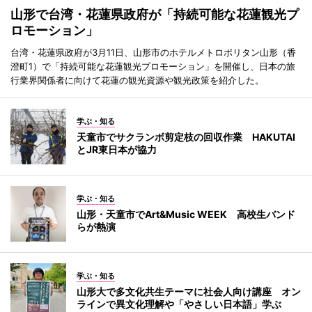
山形で台湾・花蓮県政府が「持続可能な花蓮観光プ
ロモーション」
台湾・花蓮県政府が3月11日、山形市のホテルメトロポリタン山形（香
澄町1）で「持続可能な花蓮観光プロモーション」を開催し、日本の旅
行業界関係者に向けて花蓮の観光資源や観光政策を紹介した。
学ぶ・知る
天童市でサクランボ剪定枝の回収作業 HAKUTAI
とJR東日本が協力
学ぶ・知る
山形・天童市でArt&Music WEEK 高校生バンド
らが熱演
学ぶ・知る
山形大で多文化共生テーマに社会人向け講座 オン
ラインで異文化理解や「やさしい日本語」学ぶ