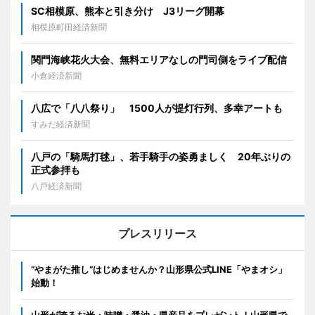
SC相模原、熊本と引き分け J3リーグ開幕
相模原町田経済新聞
関門海峡花火大会、無料エリアなしの門司側をライブ配信
小倉経済新聞
八広で「八八祭り」 1500人が提灯行列、多幸アートも
すみだ経済新聞
八戸の「騎馬打毬」、若手騎手の姿勇ましく 20年ぶりの
正式参拝も
八戸経済新聞
プレスリリース
“やまがた推し“はじめませんか？山形県公式LINE「やまオシ」
始動！
山形が誇るお米・味噌・醤油・県産品をプレゼント！山形県で