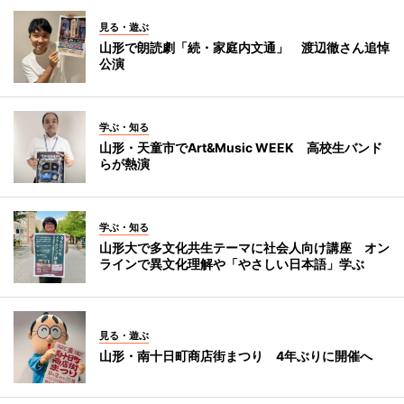
見る・遊ぶ
山形で朗読劇「続・家庭内文通」 渡辺徹さん追悼
公演
学ぶ・知る
山形・天童市でArt&Music WEEK 高校生バンド
らが熱演
学ぶ・知る
山形大で多文化共生テーマに社会人向け講座 オン
ラインで異文化理解や「やさしい日本語」学ぶ
見る・遊ぶ
山形・南十日町商店街まつり 4年ぶりに開催へ