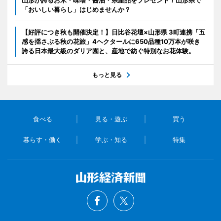
「おいしい暮らし」はじめませんか？
【好評につき秋も開催決定！】日比谷花壇×山形県 3町連携「五
感を揺さぶる秋の花旅」4ヘクタールに650品種10万本が咲き
誇る日本最大級のダリア園と、産地で紡ぐ特別なお花体験。
もっと見る
食べる
見る・遊ぶ
買う
暮らす・働く
学ぶ・知る
特集