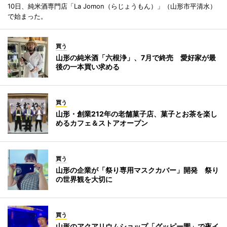
10日、純米酒専門店「La Jomon（らじょうもん）」（山形市平清水）
で始まった。
買う
山形の純米酒「六根浄」、7月で終売 愛好家が最
後の一本買い求める
買う
山形・創業212年の老舗菓子店、菓子とお茶を楽し
めるカフェ＆ストアオープン
買う
山形の企業が「祭り専用マスクカバー」開発 祭り
の世界観を大切に
買う
山形のアクアリウムショップ「グッピー園」で夜イ