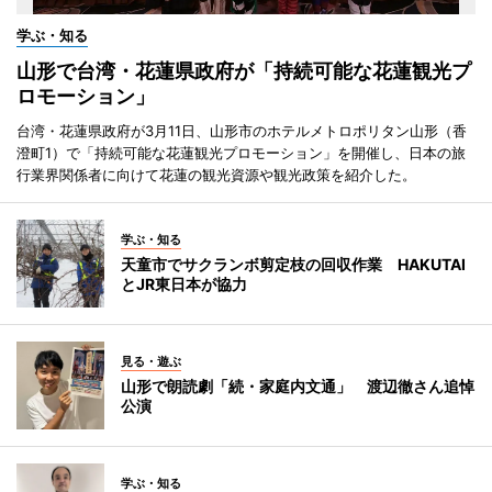
学ぶ・知る
山形で台湾・花蓮県政府が「持続可能な花蓮観光プ
ロモーション」
台湾・花蓮県政府が3月11日、山形市のホテルメトロポリタン山形（香
澄町1）で「持続可能な花蓮観光プロモーション」を開催し、日本の旅
行業界関係者に向けて花蓮の観光資源や観光政策を紹介した。
学ぶ・知る
天童市でサクランボ剪定枝の回収作業 HAKUTAI
とJR東日本が協力
見る・遊ぶ
山形で朗読劇「続・家庭内文通」 渡辺徹さん追悼
公演
学ぶ・知る