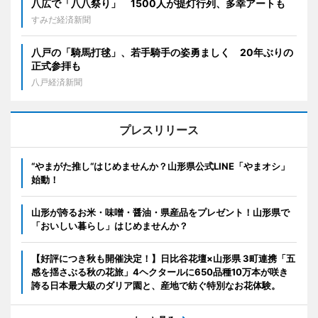
八広で「八八祭り」 1500人が提灯行列、多幸アートも
すみだ経済新聞
八戸の「騎馬打毬」、若手騎手の姿勇ましく 20年ぶりの
正式参拝も
八戸経済新聞
プレスリリース
“やまがた推し“はじめませんか？山形県公式LINE「やまオシ」
始動！
山形が誇るお米・味噌・醤油・県産品をプレゼント！山形県で
「おいしい暮らし」はじめませんか？
【好評につき秋も開催決定！】日比谷花壇×山形県 3町連携「五
感を揺さぶる秋の花旅」4ヘクタールに650品種10万本が咲き
誇る日本最大級のダリア園と、産地で紡ぐ特別なお花体験。