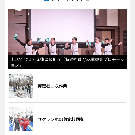
山形で台湾・花蓮県政府が「持続可能な花蓮観光プロモーシ
ョン」
剪定枝回収作業
サクランボの剪定枝回収