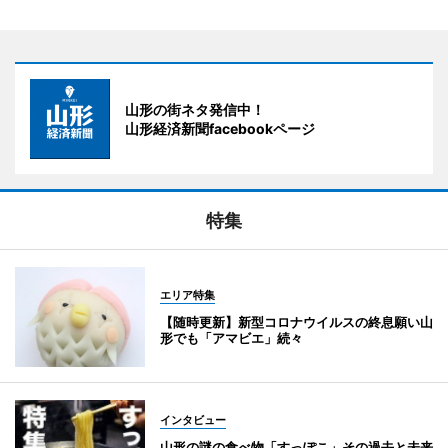
山形の街ネタ発信中！
山形経済新聞facebookページ
特集
エリア特集
【随時更新】新型コロナウイルスの終息願い山
形でも「アマビエ」続々
インタビュー
山形の謎の食べ物「すっぽこ」その過去と未来