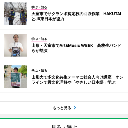
学ぶ・知る
天童市でサクランボ剪定枝の回収作業 HAKUTAI
とJR東日本が協力
学ぶ・知る
山形・天童市でArt&Music WEEK 高校生バンド
らが熱演
学ぶ・知る
山形大で多文化共生テーマに社会人向け講座 オン
ラインで異文化理解や「やさしい日本語」学ぶ
もっと見る
見る・遊ぶ