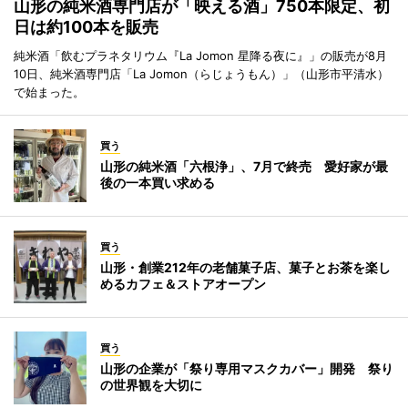
山形の純米酒専門店が「映える酒」750本限定、初
日は約100本を販売
純米酒「飲むプラネタリウム『La Jomon 星降る夜に』」の販売が8月
10日、純米酒専門店「La Jomon（らじょうもん）」（山形市平清水）
で始まった。
買う
山形の純米酒「六根浄」、7月で終売 愛好家が最
後の一本買い求める
買う
山形・創業212年の老舗菓子店、菓子とお茶を楽し
めるカフェ＆ストアオープン
買う
山形の企業が「祭り専用マスクカバー」開発 祭り
の世界観を大切に