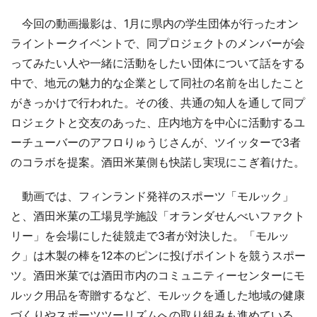
今回の動画撮影は、1月に県内の学生団体が行ったオン
ライントークイベントで、同プロジェクトのメンバーが会
ってみたい人や一緒に活動をしたい団体について話をする
中で、地元の魅力的な企業として同社の名前を出したこと
がきっかけで行われた。その後、共通の知人を通して同プ
ロジェクトと交友のあった、庄内地方を中心に活動するユ
ーチューバーのアフロりゅうじさんが、ツイッターで3者
のコラボを提案。酒田米菓側も快諾し実現にこぎ着けた。
動画では、フィンランド発祥のスポーツ「モルック」
と、酒田米菓の工場見学施設「オランダせんべいファクト
リー」を会場にした徒競走で3者が対決した。「モルッ
ク」は木製の棒を12本のピンに投げポイントを競うスポー
ツ。酒田米菓では酒田市内のコミュニティーセンターにモ
ルック用品を寄贈するなど、モルックを通した地域の健康
づくりやスポーツツーリズムへの取り組みも進めている。