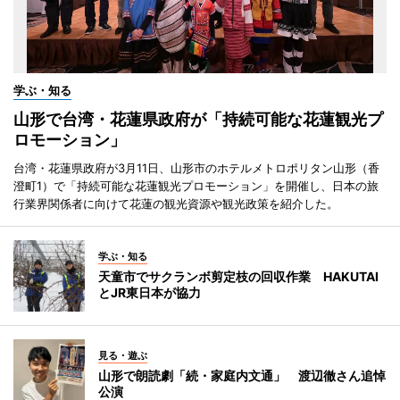
学ぶ・知る
山形で台湾・花蓮県政府が「持続可能な花蓮観光プ
ロモーション」
台湾・花蓮県政府が3月11日、山形市のホテルメトロポリタン山形（香
澄町1）で「持続可能な花蓮観光プロモーション」を開催し、日本の旅
行業界関係者に向けて花蓮の観光資源や観光政策を紹介した。
学ぶ・知る
天童市でサクランボ剪定枝の回収作業 HAKUTAI
とJR東日本が協力
見る・遊ぶ
山形で朗読劇「続・家庭内文通」 渡辺徹さん追悼
公演