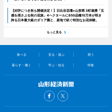
【好評につき秋も開催決定！】日比谷花壇×山形県 3町連携「五
感を揺さぶる秋の花旅」4ヘクタールに650品種10万本が咲き
誇る日本最大級のダリア園と、産地で紡ぐ特別なお花体験。
もっと見る
食べる
見る・遊ぶ
買う
暮らす・働く
学ぶ・知る
特集