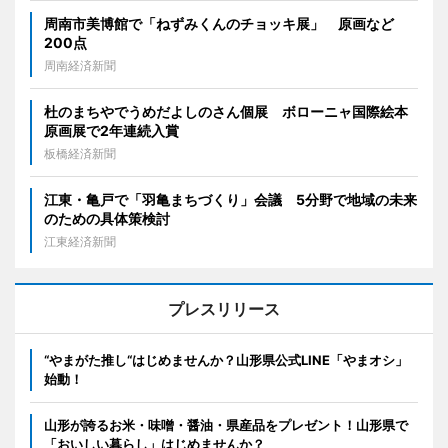
周南市美博館で「ねずみくんのチョッキ展」 原画など
200点
周南経済新聞
杜のまちやでうめだよしのさん個展 ボローニャ国際絵本
原画展で2年連続入賞
板橋経済新聞
江東・亀戸で「羽亀まちづくり」会議 5分野で地域の未来
のための具体策検討
江東経済新聞
プレスリリース
“やまがた推し“はじめませんか？山形県公式LINE「やまオシ」
始動！
山形が誇るお米・味噌・醤油・県産品をプレゼント！山形県で
「おいしい暮らし」はじめませんか？