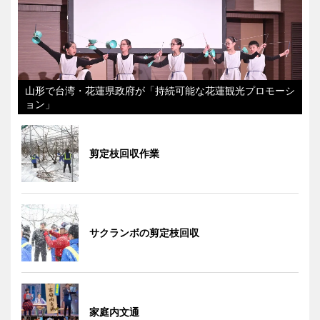
山形で台湾・花蓮県政府が「持続可能な花蓮観光プロモーシ
ョン」
剪定枝回収作業
サクランボの剪定枝回収
家庭内文通