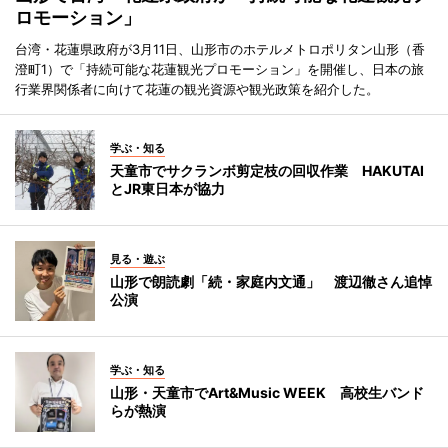
ロモーション」
台湾・花蓮県政府が3月11日、山形市のホテルメトロポリタン山形（香
澄町1）で「持続可能な花蓮観光プロモーション」を開催し、日本の旅
行業界関係者に向けて花蓮の観光資源や観光政策を紹介した。
学ぶ・知る
天童市でサクランボ剪定枝の回収作業 HAKUTAI
とJR東日本が協力
見る・遊ぶ
山形で朗読劇「続・家庭内文通」 渡辺徹さん追悼
公演
学ぶ・知る
山形・天童市でArt&Music WEEK 高校生バンド
らが熱演