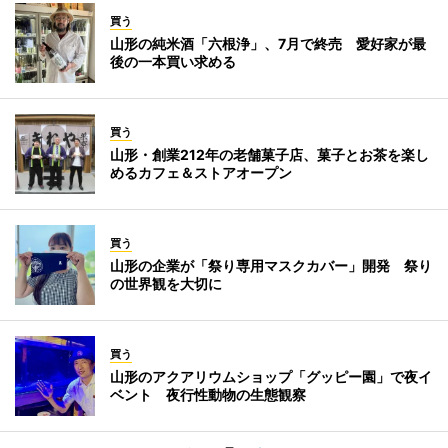
買う
山形の純米酒「六根浄」、7月で終売 愛好家が最
後の一本買い求める
買う
山形・創業212年の老舗菓子店、菓子とお茶を楽し
めるカフェ＆ストアオープン
買う
山形の企業が「祭り専用マスクカバー」開発 祭り
の世界観を大切に
買う
山形のアクアリウムショップ「グッピー園」で夜イ
ベント 夜行性動物の生態観察