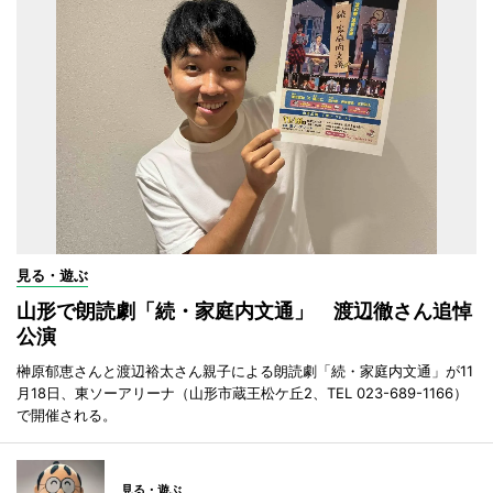
見る・遊ぶ
山形で朗読劇「続・家庭内文通」 渡辺徹さん追悼
公演
榊原郁恵さんと渡辺裕太さん親子による朗読劇「続・家庭内文通」が11
月18日、東ソーアリーナ（山形市蔵王松ケ丘2、TEL 023-689-1166）
で開催される。
見る・遊ぶ