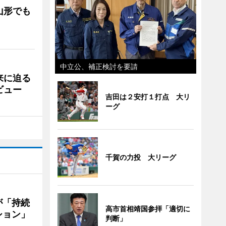
山形でも
中立公、補正検討を要請
来に迫る
ビュー
吉田は２安打１打点 大リ
ーグ
千賀の力投 大リーグ
が「持続
高市首相靖国参拝「適切に
ション」
判断」