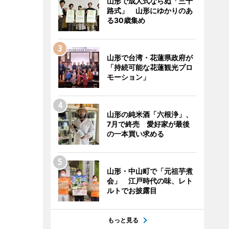
山形で成人式ならぬ「三十
路式」 山形にゆかりのあ
る30歳集め
山形で台湾・花蓮県政府が
「持続可能な花蓮観光プロ
モーション」
山形の純米酒「六根浄」、
7月で終売 愛好家が最後
の一本買い求める
山形・中山町で「元祖芋煮
会」 江戸時代の味、レト
ルトでお披露目
もっと見る