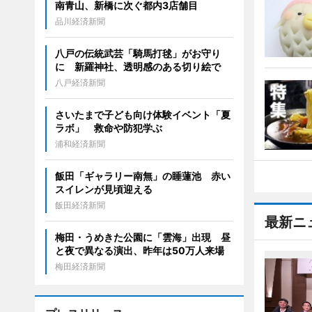
南青山、新橋に次ぐ都内3店舗目
品川経済新聞
八戸の伝統武芸「騎馬打毬」がお守り
に 新羅神社、透明感のある切り絵で
八戸経済新聞
さいたまで子ども向け体験イベント「夏
ラボ」 救命や防犯学ぶ
浦和経済新聞
飯田「ギャラリー南無」の睡蓮池 赤い
スイレンが見頃迎える
飯田経済新聞
最新ニ
梅田・うめきた公園に「雲海」出現 昼
と夜で異なる演出、昨年は50万人来場
梅田経済新聞