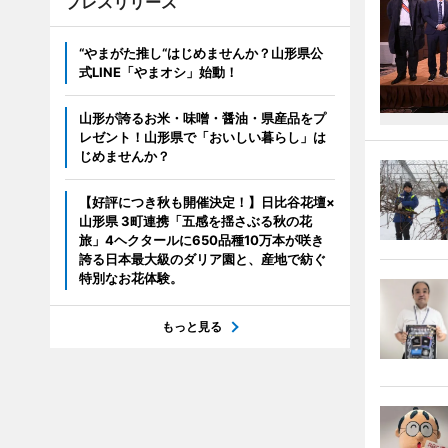
プレスリリース
“やまがた推し“はじめませんか？山形県公
式LINE「やまオシ」始動！
山形が誇るお米・味噌・醤油・県産品をプ
レゼント！山形県で「おいしい暮らし」は
じめませんか？
【好評につき秋も開催決定！】日比谷花壇×
山形県 3町連携「五感を揺さぶる秋の花
旅」4ヘクタールに650品種10万本が咲き
誇る日本最大級のダリア園と、産地で紡ぐ
特別なお花体験。
もっと見る