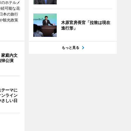
市のホテルメ
持続可能な花
日本の旅行
や観光政策
木原官房長官「拉致は現在
進行形」
もっと見る
・家庭内文
追悼公演
生テーマに
オンライン
やさしい日