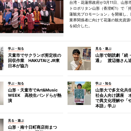
台湾・花蓮県政府が3月11日、山形
トロポリタン山形（香澄町1）で「
蓮観光プロモーション」を開催し、
業界関係者に向けて花蓮の観光資源
を紹介した。
学ぶ・知る
見る・遊ぶ
天童市でサクランボ剪定枝の
山形で朗読劇「続
回収作業 HAKUTAIとJR東
通」 渡辺徹さん
日本が協力
学ぶ・知る
学ぶ・知る
山形・天童市でArt&Music
山形大で多文化共
WEEK 高校生バンドらが熱
社会人向け講座 
演
で異文化理解や「
本語」学ぶ
見る・遊ぶ
山形・南十日町商店街まつ