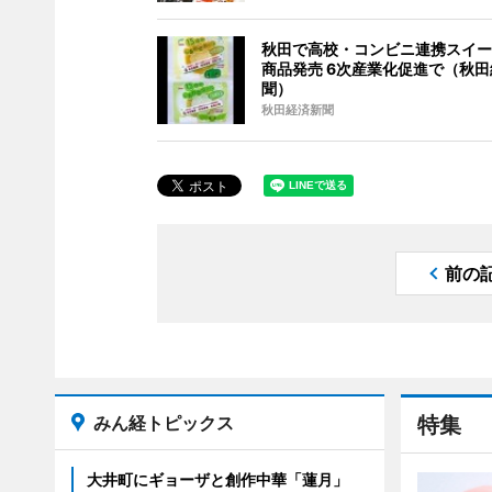
秋田で高校・コンビニ連携スイー
商品発売 6次産業化促進で（秋
聞）
秋田経済新聞
前の
みん経トピックス
特集
大井町にギョーザと創作中華「蓮月」