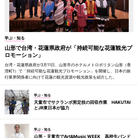
学ぶ・知る
山形で台湾・花蓮県政府が「持続可能な花蓮観光プ
ロモーション」
台湾・花蓮県政府が3月11日、山形市のホテルメトロポリタン山形（香
澄町1）で「持続可能な花蓮観光プロモーション」を開催し、日本の旅
行業界関係者に向けて花蓮の観光資源や観光政策を紹介した。
学ぶ・知る
天童市でサクランボ剪定枝の回収作業 HAKUTAI
とJR東日本が協力
学ぶ・知る
山形・天童市でArt&Music WEEK 高校生バンド