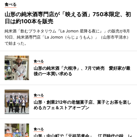
食べる
山形の純米酒専門店が「映える酒」750本限定、初
日は約100本を販売
純米酒「飲むプラネタリウム『La Jomon 星降る夜に』」の販売が8月
10日、純米酒専門店「La Jomon（らじょうもん）」（山形市平清水）
で始まった。
食べる
山形の純米酒「六根浄」、7月で終売 愛好家が最
後の一本買い求める
食べる
山形・創業212年の老舗菓子店、菓子とお茶を楽し
めるカフェ＆ストアオープン
食べる
山形・中山町で「元祖芋煮会」 江戸時代の味、レ