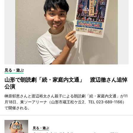
見る・遊ぶ
山形で朗読劇「続・家庭内文通」 渡辺徹さん追悼
公演
榊原郁恵さんと渡辺裕太さん親子による朗読劇「続・家庭内文通」が11
月18日、東ソーアリーナ（山形市蔵王松ケ丘2、TEL 023-689-1166）
で開催される。
見る・遊ぶ