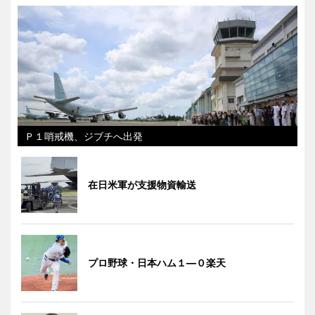
Ｐ１哨戒機、ジブチへ出発
在日米軍が支援物資輸送
プロ野球・日本ハム１―０楽天