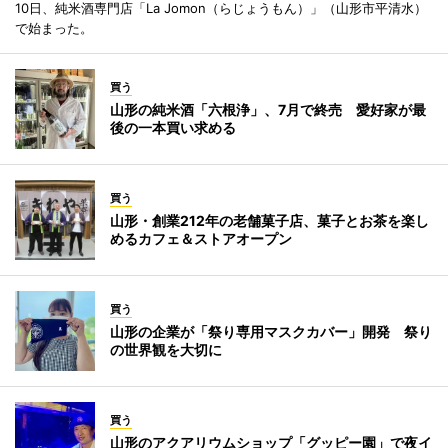
10日、純米酒専門店「La Jomon（らじょうもん）」（山形市平清水）
で始まった。
買う
山形の純米酒「六根浄」、7月で終売 愛好家が最
後の一本買い求める
買う
山形・創業212年の老舗菓子店、菓子とお茶を楽し
めるカフェ＆ストアオープン
買う
山形の企業が「祭り専用マスクカバー」開発 祭り
の世界観を大切に
買う
山形のアクアリウムショップ「グッピー園」で夜イ