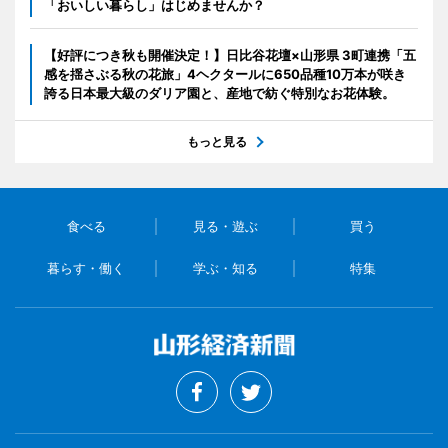
「おいしい暮らし」はじめませんか？
【好評につき秋も開催決定！】日比谷花壇×山形県 3町連携「五
感を揺さぶる秋の花旅」4ヘクタールに650品種10万本が咲き
誇る日本最大級のダリア園と、産地で紡ぐ特別なお花体験。
もっと見る
食べる
見る・遊ぶ
買う
暮らす・働く
学ぶ・知る
特集